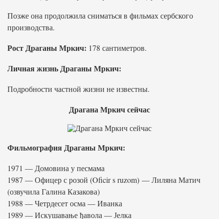
Позже она продолжила сниматься в фильмах сербского
производства.
Рост Драганы Мркич:
178 сантиметров.
Личная жизнь Драганы Мркич:
Подробности частной жизни не известны.
Драгана Мркич сейчас
Фильмография Драганы Мркич:
1971 — Домовина у песмама
1987 — Офицер с розой (Oficir s ruzom) — Лиляна Матич
(озвучила Галина Казакова)
1988 — Четрдесет осма — Иванка
1989 — Искушавање ђавола — Јелка