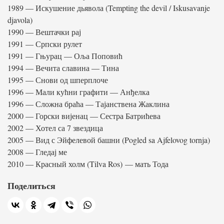
1989 — Искушение дьявола (Tempting the devil / Iskusavanje
djavola)
1990 — Вештачки рај
1991 — Српски рулет
1991 — Гњурац — Оља Поповић
1994 — Вечита славина — Тина
1995 — Снови од шперплоче
1996 — Мали кућни графити — Анђелка
1996 — Сложна браћа — Тајанствена Жаклина
2000 — Горски вијенац — Сестра Батрићева
2002 — Хотел са 7 звездица
2005 — Вид с Эйфелевой башни (Pogled sa Ajfelovog tornja)
2008 — Гледај ме
2010 — Красный холм (Tilva Ros) — мать Тода
Поделиться