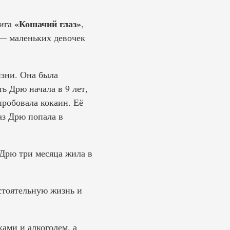
«Кошачий глаз»
Тига
,
 — маленьких девочек
изни. Она была
ь Дрю начала в 9 лет,
пробовала кокаин. Её
аз Дрю попала в
 Дрю три месяца жила в
стоятельную жизнь и
ами и алкоголем, а