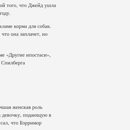
ной того, что Джейд ушла
году.
кламе корма для собак.
что она заплачет, но
ме «Другие ипостаси»,
а Спилберга
учшая женская роль
а девочку, подающую в
исал, что Бэрримор