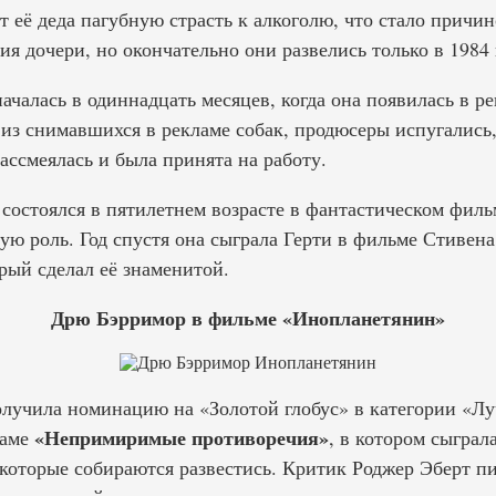
 её деда пагубную страсть к алкоголю, что стало причи
я дочери, но окончательно они развелись только в 1984 
чалась в одиннадцать месяцев, когда она появилась в ре
из снимавшихся в рекламе собак, продюсеры испугались, 
ассмеялась и была принята на работу.
состоялся в пятилетнем возрасте в фантастическом филь
ую роль. Год спустя она сыграла Герти в фильме Стивен
орый сделал её знаменитой.
Дрю Бэрримор в фильме «Инопланетянин»
олучила номинацию на «Золотой глобус» в категории «Л
«Непримиримые противоречия»
раме
, в котором сыграл
 которые собираются развестись. Критик Роджер Эберт п