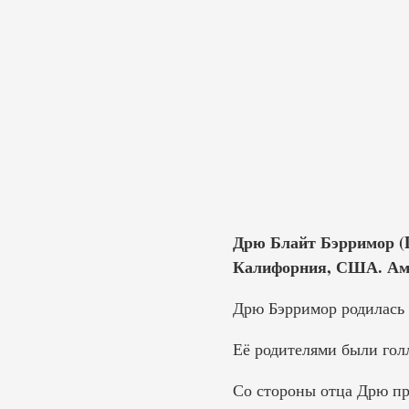
Дрю Блайт Бэрримор (D
Калифорния, США. Аме
Дрю Бэрримор родилась 
Её родителями были гол
Со стороны отца Дрю пр