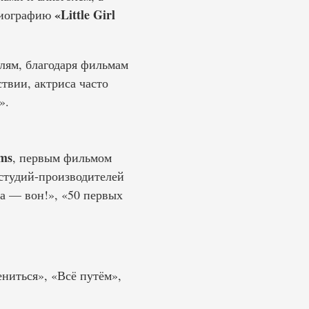
«Little Girl
обиографию
лям, благодаря фильмам
твии, актриса часто
».
lms
, первым фильмом
 студий-производителей
та — вон!», «50 первых
ниться», «Всё путём»,