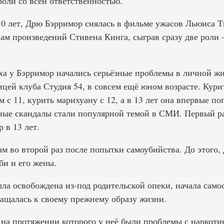
оли со всей ответственностью.
 10 лет, Дрю Бэрримор снялась в фильме ужасов Льюиса 
ам произведений Стивена Кинга, сыграв сразу две роли
еха у Бэрримор начались серьёзные проблемы в личной ж
цей клуба Студия 54, в совсем ещё юном возрасте. Курит
м с 11, курить марихуану с 12, а в 13 лет она впервые по
ные скандалы стали популярной темой в СМИ. Первый р
 в 13 лет.
там во второй раз после попытки самоубийства. До этого,
би и его жены.
ыла освобождена из-под родительской опеки, начала само
ращалась к своему прежнему образу жизни.
 на протяжении которого у неё были проблемы с наркотик