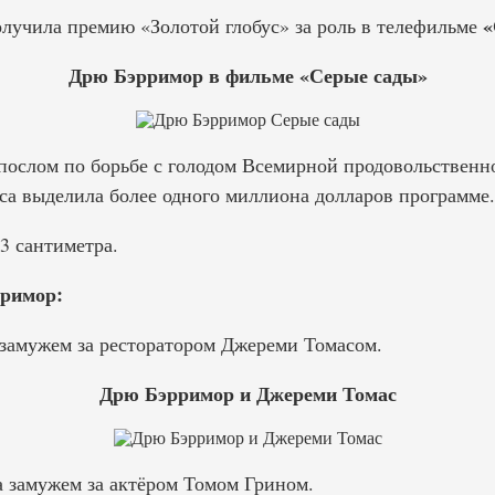
«
олучила премию «Золотой глобус» за роль в телефильме
Дрю Бэрримор в фильме «Серые сады»
послом по борьбе с голодом Всемирной продовольствен
са выделила более одного миллиона долларов программе.
3 сантиметра.
римор:
замужем за ресторатором Джереми Томасом.
Дрю Бэрримор и Джереми Томас
 замужем за актёром Томом Грином.