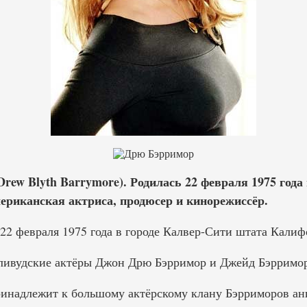
rew Blyth Barrymore). Родилась 22 февраля 1975 года
риканская актриса, продюсер и кинорежиссёр.
22 февраля 1975 года в городе Калвер-Сити штата Калиф
ливудские актёры Джон Дрю Бэрримор и Джейд Бэрримор
инадлежит к большому актёрскому клану Бэрриморов ан