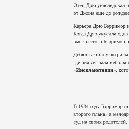
Отец Дрю унаследовал от
от Джона ещё до рождени
Карьера Дрю Бэрримор на
Когда Дрю укусила одна 
вместо этого Бэрримор р
Дебют в кино у актрисы 
где она сыграла небольш
«Инопланетянин»
, кот
В 1984 году Бэрримор п
второго плана» в мелод
суд на своих родителей,