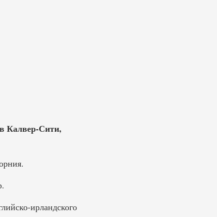
 в Калвер-Сити,
орния.
.
глийско-ирландского