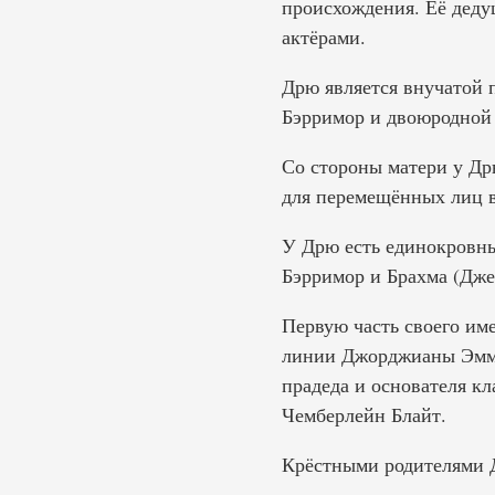
происхождения. Её деду
актёрами.
Дрю является внучатой 
Бэрримор и двоюродной 
Со стороны матери у Др
для перемещённых лиц в
У Дрю есть единокровны
Бэрримор и Брахма (Дже
Первую часть своего им
линии Джорджианы Эммы
прадеда и основателя к
Чемберлейн Блайт.
Крёстными родителями Д