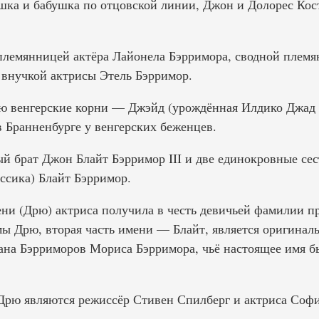
шка и бабушка по отцовской линии, Джон и Долорес Кос
племянницей актёра Лайонела Бэрримора, сводной плем
внучкой актрисы Этель Бэрримор.
ю венгерские корни — Джэйд (урождённая Илдико Джад М
 Бранненбурге у венгерских беженцев.
й брат Джон Блайт Бэрримор III и две единокровные се
ссика) Блайт Бэрримор.
ени (Дрю) актриса получила в честь девичьей фамилии п
 Дрю, вторая часть имени — Блайт, является оригинал
лана Бэрриморов Мориса Бэрримора, чьё настоящее имя б
рю являются режиссёр Стивен Спилберг и актриса Софи