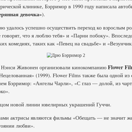
трической клинике, Бэрримор в 1990 году написала авт
ерянная девочка»
).
Дрю удалось успешно осуществить переход ко взрослым ро
говорят, что я люблю тебя» и «Парни побоку». Впоследс
их комедиях, таких как «Певец на свадьбе» и «Везунчик
Flower Fi
 и Нэнси Живонен организовали кинокомпанию
Нецелованная» (1999). Flower Films также была одной из
ием Бэрримор: «Ангелы Чарли», «С глаз — долой, из чар
ко».
лицом новой линии ювелирных украшений Гуччи.
ами актрисы являются фильмы «Обещать — не значит же
тоянии любви».