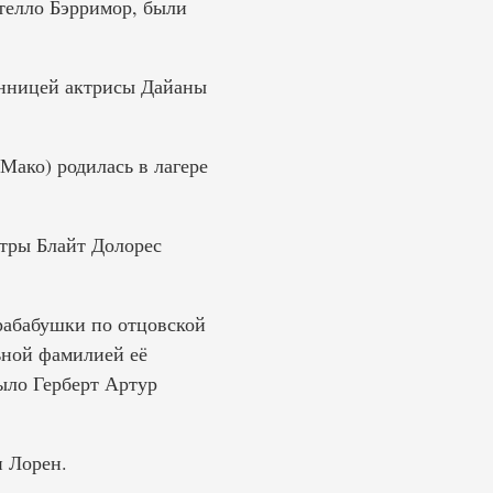
телло Бэрримор, были
янницей актрисы Дайаны
ако) родилась в лагере
стры Блайт Долорес
рабабушки по отцовской
ьной фамилией её
ыло Герберт Артур
 Лорен.