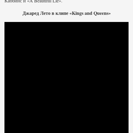
Каббинс и «A Beautiful Lie».
Джаред Лето в клипе «Kings and Queens»