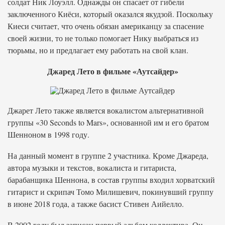
солдат Ник Лоуэлл. Однажды он спасает от гибели
заключенного Киёси, который оказался якудзой. Поскольку
Киеси считает, что очень обязан американцу за спасение
своей жизни, то не только помогает Нику выбраться из
тюрьмы, но и предлагает ему работать на свой клан.
Джаред Лето в фильме «Аутсайдер»
Джарет Лето также является вокалистом альтернативной
группы «30 Seconds to Mars», основанной им и его братом
Шенноном в 1998 году.
На данный момент в группе 2 участника. Кроме Джареда,
автора музыки и текстов, вокалиста и гитариста,
барабанщика Шеннона, в состав группы входил хорватский
гитарист и скрипач Томо Милишевич, покинувший группу
в июне 2018 года, а также басист Стивен Аийелло.
В 2002 году был записан первый альбом коллектива. Он