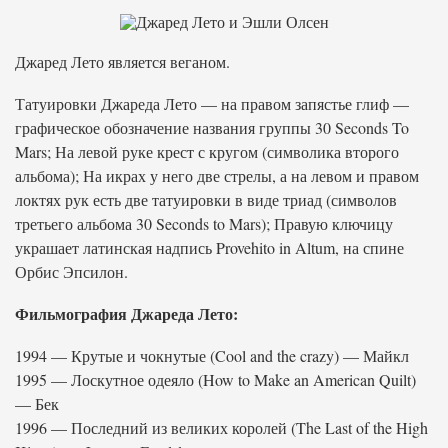
Джаред Лето является веганом.
Татуировки Джареда Лето — на правом запястье глиф —
графическое обозначение названия группы 30 Seconds To
Mars; На левой руке крест с кругом (символика второго
альбома); На икрах у него две стрелы, а на левом и правом
локтях рук есть две татуировки в виде триад (символов
третьего альбома 30 Seconds to Mars); Правую ключицу
украшает латинская надпись Provehito in Altum, на спине
Орбис Эпсилон.
Фильмография Джареда Лето:
1994 — Крутые и чокнутые (Cool and the crazy) — Майкл
1995 — Лоскутное одеяло (How to Make an American Quilt)
— Бек
1996 — Последний из великих королей (The Last of the High