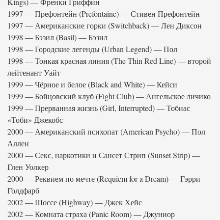
Kings) — Френки Гриффин
1997 — Префонтейн (Prefontaine) — Стивен Префонтейн
1997 — Американские горки (Switchback) — Лен Диксон
1998 — Бэзил (Basil) — Бэзил
1998 — Городские легенды (Urban Legend) — Пол
1998 — Тонкая красная линия (The Thin Red Line) — второй
лейтенант Уайт
1999 — Чёрное и белое (Black and White) — Кейси
1999 — Бойцовский клуб (Fight Club) — Ангельское личико
1999 — Прерванная жизнь (Girl, Interrupted) — Тобиас
«Тоби» Джекобс
2000 — Американский психопат (American Psycho) — Пол
Аллен
2000 — Секс, наркотики и Сансет Стрип (Sunset Strip) —
Глен Уолкер
2000 — Реквием по мечте (Requiem for a Dream) — Гэрри
Голдфарб
2002 — Шоссе (Highway) — Джек Хейс
2002 — Комната страха (Panic Room) — Джуниор