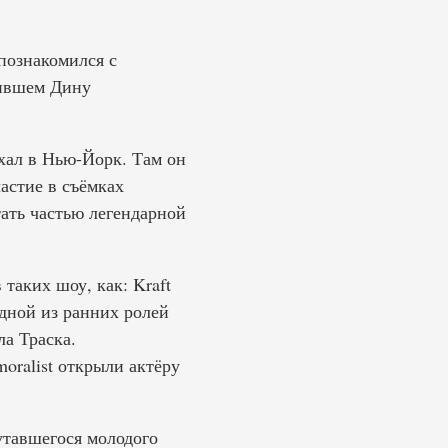
познакомился с
жившем Дину
хал в Нью-Йорк. Там он
астие в съёмках
тать частью легендарной
таких шоу, как: Kraft
 Одной из ранних ролей
ла Траска.
oralist открыли актёру
утавшегося молодого