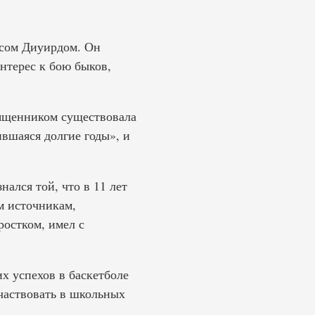
сом Диуирдом. Он
нтерес к бою быков,
вященником существовала
ившаяся долгие годы», и
нался той, что в 11 лет
м источникам,
ростком, имел с
х успехов в баскетболе
участвовать в школьных