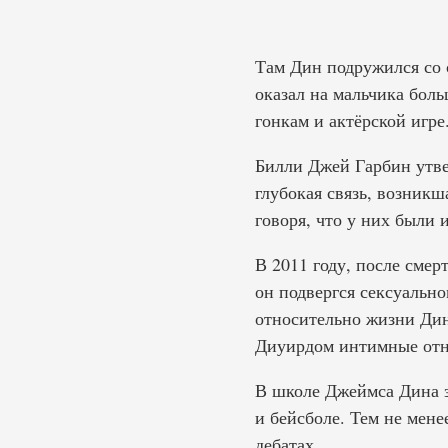
Там Дин подружился со
оказал на мальчика боль
гонкам и актёрской игре
Билли Джей Гарбин утве
глубокая связь, возникш
говоря, что у них были
В 2011 году, после смерт
он подвергся сексуальн
относительно жизни Дина
Диуирдом интимные от
В школе Джеймса Дина з
и бейсболе. Тем не мене
дебатах.