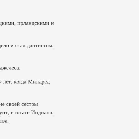
ецкими, ирландскими и
ело и стал дантистом,
джелеса.
 лет, когда Милдред
ие своей сестры
нт, в штате Индиана,
тва.