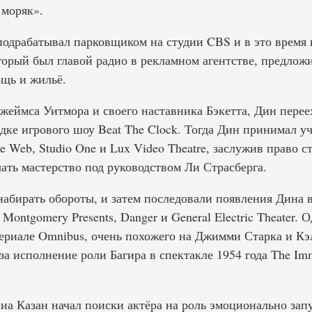
 моряк».
одрабатывал парковщиком на студии CBS и в это время 
торый был главой радио в рекламном агентстве, предло
щь и жильё.
Джеймса Уитмора и своего наставника Бэкетта, Дин перее
дке игрового шоу Beat The Clock. Тогда Дин принимал уч
 Web, Studio One и Lux Video Theatre, заслужив право с
ать мастерство под руководством Ли Страсберга.
 набирать обороты, и затем последовали появления Дина в 
rt Montgomery Presents, Danger и General Electric Theater.
сериале Omnibus, очень похожего на Джимми Старка и Кэ
 исполнение роли Багира в спектакле 1954 года The Imm
иа Казан начал поиски актёра на роль эмоционально зап