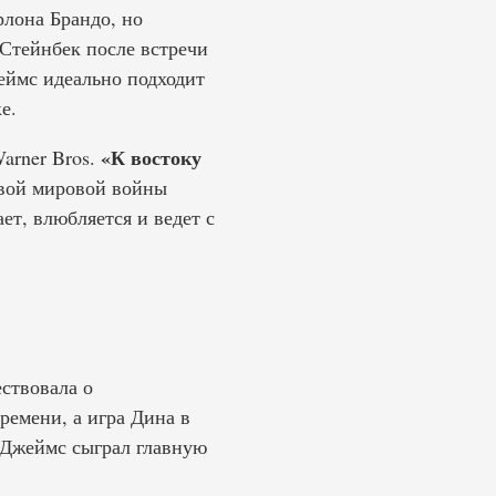
рлона Брандо, но
Стейнбек после встречи
жеймс идеально подходит
е.
«К востоку
arner Bros.
рвой мировой войны
т, влюбляется и ведет с
ествовала о
ремени, а игра Дина в
. Джеймс сыграл главную