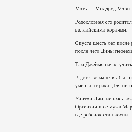
Мать — Милдред Мэри 
Родословная его родите
валлийскими корнями.
Спустя шесть лет после 
после чего Дины переех
Там Джеймс начал учить
В детстве мальчик был 
умерла от рака. Для нег
Уинтон Дин, не имея воз
Ортензии и её мужа Мар
где ребёнок стал воспит