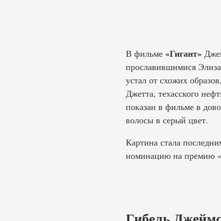
«Гигант»
В фильме
Джей
прославившимися Элизаб
устал от схожих образов
Джетта, техасского нефт
показан в фильме в дов
волосы в серый цвет.
Картина стала последни
номинацию на премию «О
Гибель Джеймс