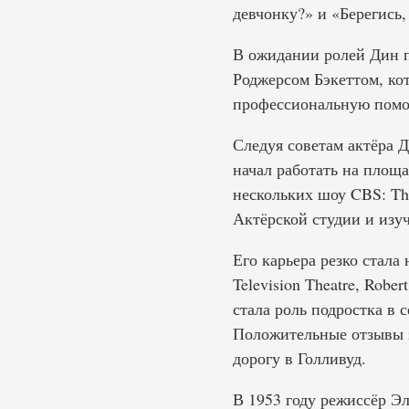
девчонку?» и «Берегись,
В ожидании ролей Дин п
Роджерсом Бэкеттом, ко
профессиональную помо
Следуя советам актёра 
начал работать на площа
нескольких шоу CBS: The
Актёрской студии и изуч
Его карьера резко стала
Television Theatre, Robe
стала роль подростка в 
Положительные отзывы за
дорогу в Голливуд.
В 1953 году режиссёр Эл