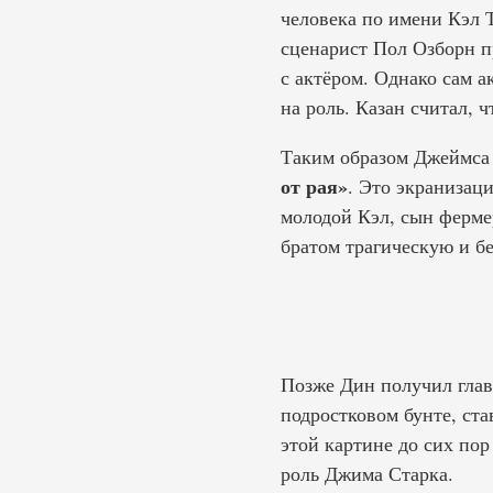
человека по имени Кэл Т
сценарист Пол Озборн п
с актёром. Однако сам а
на роль. Казан считал, 
Таким образом Джеймса 
от рая»
. Это экранизац
молодой Кэл, сын ферме
братом трагическую и б
Позже Дин получил глав
подростковом бунте, ста
этой картине до сих по
роль Джима Старка.