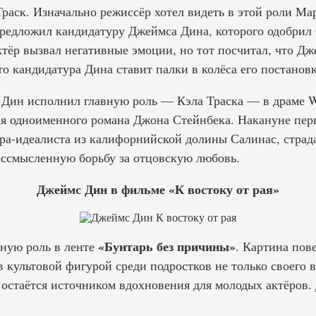
раск. Изначально режиссёр хотел видеть в этой роли Ма
редложил кандидатуру Джеймса Дина, которого одобрил 
ктёр вызвал негативные эмоции, но тот посчитал, что Д
что кандидатура Дина ставит палки в колёса его постановк
Дин исполнил главную роль — Кэла Траска — в драме W
ия одноименного романа Джона Стейнбека. Накануне пе
ра-идеалиста из калифорнийской долины Салинас, страдае
ессмысленную борьбу за отцовскую любовь.
Джеймс Дин в фильме «К востоку от рая»
«Бунтарь без причины»
ную роль в ленте
. Картина пов
в культовой фигурой среди подростков не только своего в
р остаётся источником вдохновения для молодых актёров