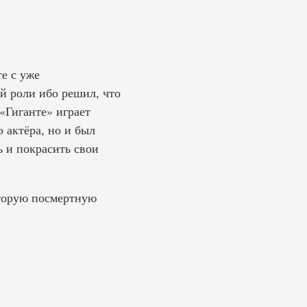
е с уже
й роли ибо решил, что
«Гиганте» играет
 актёра, но и был
 и покрасить свои
вторую посмертную