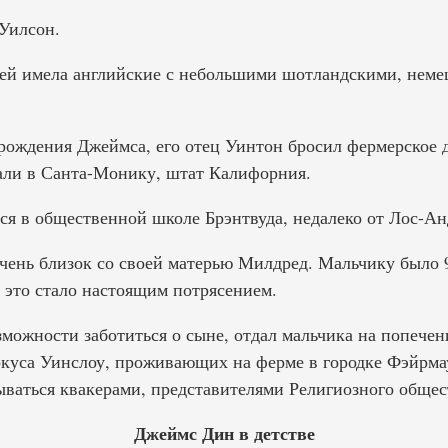
Уилсон.
лей имела английские с небольшими шотландскими, нем
рождения Джеймса, его отец Уинтон бросил фермерское д
али в Санта-Монику, штат Калифорния.
ся в общественной школе Брэнтвуда, недалеко от Лос-Ан
очень близок со своей матерью Милдред. Мальчику было 9
о это стало настоящим потрясением.
можности заботиться о сыне, отдал мальчика на попечен
куса Уинслоу, проживающих на ферме в городке Фэйрмау
ываться квакерами, представителями Религиозного общес
Джеймс Дин в детстве