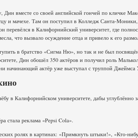
 Дин вместе со своей английской гончей по кличке Макс
цу и мачехе. Там он поступил в Колледж Санта-Моники, 
 он перевёлся в Калифорнийский университет, где полнос
есла, что вызвало осуждение отца и привело к его размо
упить в братство «Сигма Ню», но так и не был посвящён
итете, Дин обошёл 350 актёров и получил роль Малькол
ни начинающий актёр уже выступал с труппой Джеймса 
кино
чёбу в Калифорнийском университете, дабы углублённо з
ра стала реклама «Pepsi Cola».
ческих ролях в картинах: «Примкнуть штыки!», «Кто-ниб