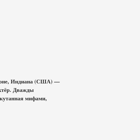
рионе, Индиана (США) —
ктёр. Дважды
 окутанная мифами,