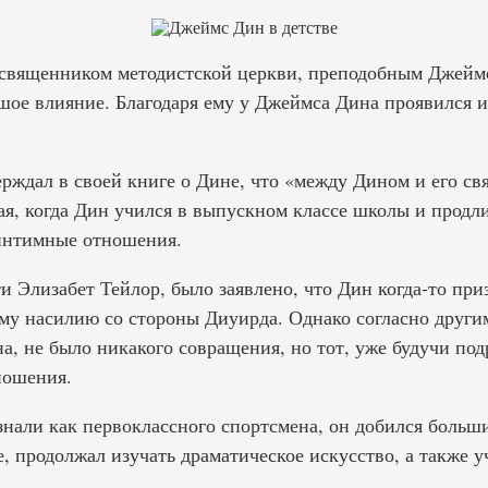
 священником методистской церкви, преподобным Джейм
шое влияние. Благодаря ему у Джеймса Дина проявился и
.
рждал в своей книге о Дине, что «между Дином и его с
ая, когда Дин учился в выпускном классе школы и продл
 интимные отношения.
и Элизабет Тейлор, было заявлено, что Дин когда-то приз
ому насилию со стороны Диуирда. Однако согласно други
, не было никакого совращения, но тот, уже будучи под
ношения.
нали как первоклассного спортсмена, он добился больши
е, продолжал изучать драматическое искусство, а также 