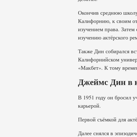
Окончив среднюю школу,
Калифорнию, к своим от
изучением права. Затем
изучению актёрского рем
Также Дин собирался вст
Калифорнийском универс
«Макбет». К тому време
Джеймс Дин в 
В 1951 году он бросил у
карьерой.
Первой съёмкой для актё
Далее снялся в эпизоди