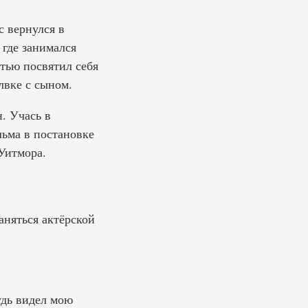
 вернулся в
где занимался
тью посвятил себя
лвке с сыном.
. Учась в
ьма в постановке
Уитмора.
аняться актёрской
удь видел мою