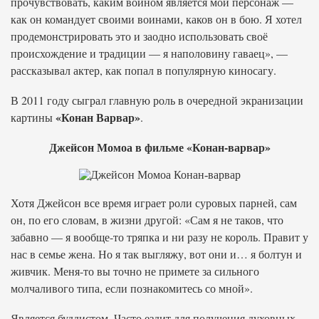
прочувствовать, каким воином является мой персонаж —
как он командует своими воинами, каков он в бою. Я хотел
продемонстрировать это и заодно использовать своё
происхождение и традиции — я наполовину гаваец», —
рассказывал актер, как попал в популярную киносагу.
В 2011 году сыграл главную роль в очередной экранизации
«Конан Варвар»
картины
.
Джейсон Момоа в фильме «Конан-варвар»
Хотя Джейсон все время играет роли суровых парней, сам
он, по его словам, в жизни другой: «Сам я не таков, что
забавно — я вообще-то тряпка и ни разу не король. Правит у
нас в семье жена. Но я так выгляжу, вот они и… я болтун и
живчик. Меня-то вы точно не примете за сильного
молчаливого типа, если познакомитесь со мной».
Является буддистом. Часто ездит для получения духовных