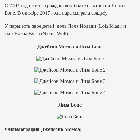
С 2007 года жил в гражданском браке с актрисой Лизой
Боне. В октябре 2017 года пара сыграла свадьбу.
У пары есть двое детей: дочь Лола Иолани (Lola Iolani) и
сын Накоа Вулф (Nakoa-Wolf).
Джейсон Момоа и Лиза Боне
Лиза Боне
Фильмография Джейсона Момоа: