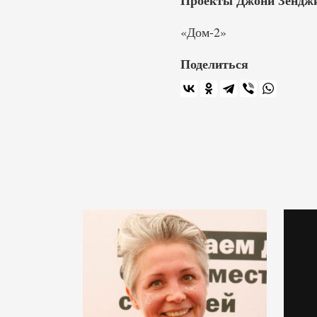
Проекты Джони Зендж
«Дом-2»
Поделиться