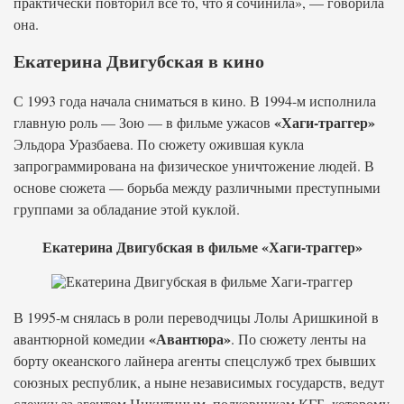
практически повторил все то, что я сочинила», — говорила
она.
Екатерина Двигубская в кино
С 1993 года начала сниматься в кино. В 1994-м исполнила
«Хаги-траггер»
главную роль — Зою — в фильме ужасов
Эльдора Уразбаева. По сюжету ожившая кукла
запрограммирована на физическое уничтожение людей. В
основе сюжета — борьба между различными преступными
группами за обладание этой куклой.
Екатерина Двигубская в фильме «Хаги-траггер»
В 1995-м снялась в роли переводчицы Лолы Аришкиной в
«Авантюра»
авантюрной комедии
. По сюжету ленты на
борту океанского лайнера агенты спецслужб трех бывших
союзных республик, а ныне независимых государств, ведут
слежку за агентом Никитиным, полковникам КГБ, которому