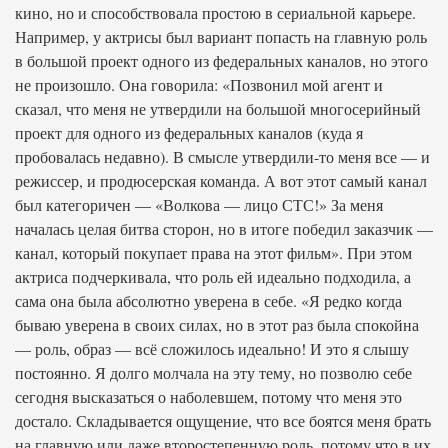
кино, но и способствовала простою в сериальной карьере.
Например, у актрисы был вариант попасть на главную роль
в большой проект одного из федеральных каналов, но этого
не произошло. Она говорила: «Позвонил мой агент и
сказал, что меня не утвердили на большой многосерийный
проект для одного из федеральных каналов (куда я
пробовалась недавно). В смысле утвердили-то меня все — и
режиссер, и продюсерская команда. А вот этот самый канал
был категоричен — «Волкова — лицо СТС!» За меня
началась целая битва сторон, но в итоге победил заказчик —
канал, который покупает права на этот фильм». При этом
актриса подчеркивала, что роль ей идеально подходила, а
сама она была абсолютно уверена в себе. «Я редко когда
бываю уверена в своих силах, но в этот раз была спокойна
— роль, образ — всё сложилось идеально! И это я слышу
постоянно. Я долго молчала на эту тему, но позволю себе
сегодня высказаться о наболевшем, потому что меня это
достало. Складывается ощущение, что все боятся меня брать
на главную или даже второстепенную роль, потому что в их