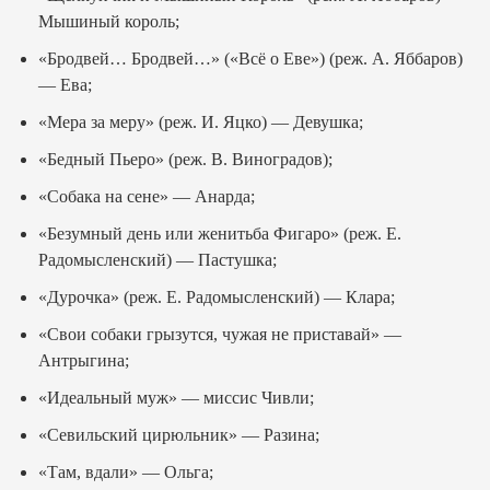
Мышиный король;
«Бродвей… Бродвей…» («Всё о Еве») (реж. А. Яббаров)
— Ева;
«Мера за меру» (реж. И. Яцко) — Девушка;
«Бедный Пьеро» (реж. В. Виноградов);
«Собака на сене» — Анарда;
«Безумный день или женитьба Фигаро» (реж. Е.
Радомысленский) — Пастушка;
«Дурочка» (реж. Е. Радомысленский) — Клара;
«Свои собаки грызутся, чужая не приставай» —
Антрыгина;
«Идеальный муж» — миссис Чивли;
«Севильский цирюльник» — Разина;
«Там, вдали» — Ольга;