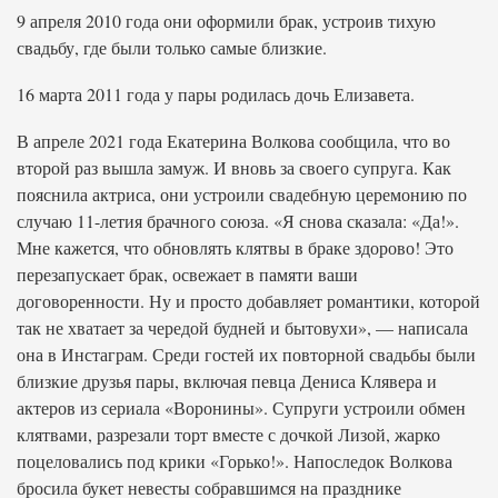
9 апреля 2010 года они оформили брак, устроив тихую
свадьбу, где были только самые близкие.
16 марта 2011 года у пары родилась дочь Елизавета.
В апреле 2021 года Екатерина Волкова сообщила, что во
второй раз вышла замуж. И вновь за своего супруга. Как
пояснила актриса, они устроили свадебную церемонию по
случаю 11-летия брачного союза. «Я снова сказала: «Да!».
Мне кажется, что обновлять клятвы в браке здорово! Это
перезапускает брак, освежает в памяти ваши
договоренности. Ну и просто добавляет романтики, которой
так не хватает за чередой будней и бытовухи», — написала
она в Инстаграм. Среди гостей их повторной свадьбы были
близкие друзья пары, включая певца Дениса Клявера и
актеров из сериала «Воронины». Супруги устроили обмен
клятвами, разрезали торт вместе с дочкой Лизой, жарко
поцеловались под крики «Горько!». Напоследок Волкова
бросила букет невесты собравшимся на празднике