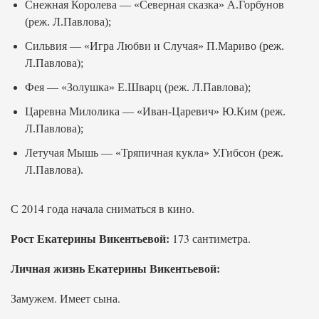
Снежная Королева — «Северная сказка» А.Горбунов
(реж. Л.Павлова);
Сильвия — «Игра Любви и Случая» П.Мариво (реж.
Л.Павлова);
Фея — «Золушка» Е.Шварц (реж. Л.Павлова);
Царевна Милолика — «Иван-Царевич» Ю.Ким (реж.
Л.Павлова);
Летучая Мышь — «Тряпичная кукла» У.Гибсон (реж.
Л.Павлова).
С 2014 года начала сниматься в кино.
Рост Екатерины Викентьевой:
173 сантиметра.
Личная жизнь Екатерины Викентьевой:
Замужем. Имеет сына.