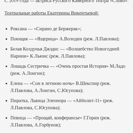
С 2019 года — актриса Русского Камерного Театра «Слово».
Театральные работы Екатерины Викентьевой:
Роксана — «Сирано де Бержерак»;
Поющая — «Ящерица» А.Володин (реж. Л.Павлова);
Белая Колдунья Джэдис — «Волшебство Новогодней
Нарнии» К.Льюис (реж. Л.Павлова);
Лошадь Сестричка — «Очень простая История» М.Ладо
(реж. А.Лонгин);
Елена — «Сон в летнюю ночь» В.Шекспир (реж.
Л.Павлова, А.Лонгин, С.Юсупова);
Пиратка, Львица Элеонора — «Айболит-11» (реж.
Л.Павлова, С.Юсупова);
Певица — «Прощай, конферансье» Г.Горин (реж.
Л.Павлова, А.Горбунов);