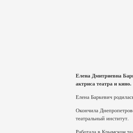
Елена Дмитриевна Барк
актриса театра и кино.
Елена Баркевич родилась
Окончила Днепропетровс
театральный институт.
Работала в Крымском те