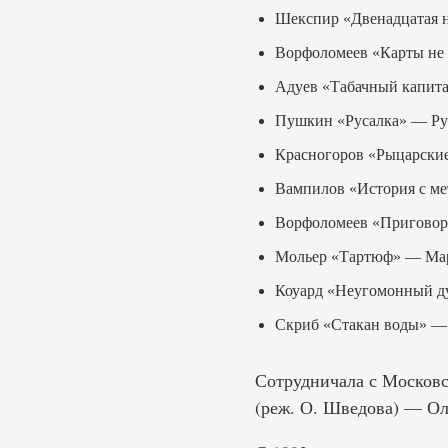
Шекспир «Двенадцатая 
Ворфоломеев «Карты не 
Адуев «Табачный капит
Пушкин «Русалка» — Ру
Красногоров «Рыцарские
Вампилов «История с м
Ворфоломеев «Приговор
Мольер «Тартюф» — Ма
Коуард «Неугомонный д
Скриб «Стакан воды» — 
Сотрудничала с Московс
(реж. О. Шведова) — Ол