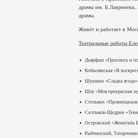
драмы им. Б.Лавренева,
драмы.
Живёт и работает в Мос
Театральные работы Еле
Дьярфаш «Проснись и п
Кобылянская «В воскресе
Шукшин «Сладка ягода»
Шоу «Моя прекрасная ле
Стельмах «Провинциалк
Салтыков-Щедрин «Тени
Островский «Женитьба Б
Рыбчинский, Татарченко