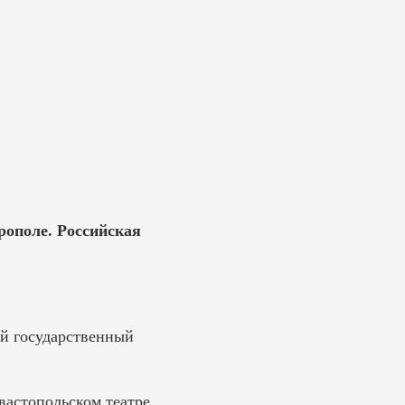
рополе. Российская
ий государственный
вастопольском театре