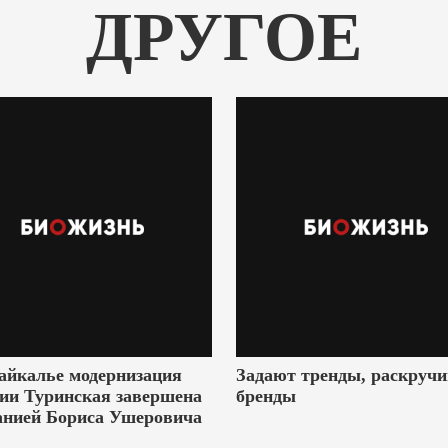
ДРУГОЕ
айкалье модернизация
Задают тренды, раскруч
ии Туринская завершена
бренды
анией Бориса Ушеровича