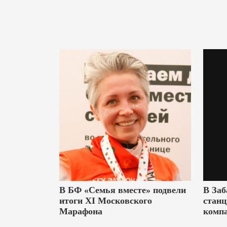
В БФ «Семья вместе» подвели
В Заб
итоги XI Московского
станц
Марафона
комп