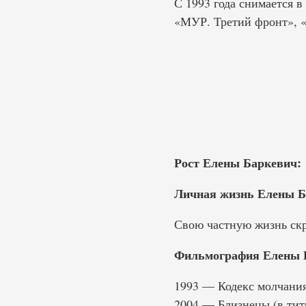
С 1993 года снимается в
«МУР. Третий фронт», «
Рост Елены Баркевич:
Личная жизнь Елены Б
Свою частную жизнь скр
Фильмография Елены 
1993 — Кодекс молчания
2004 — Близнецы (в тит