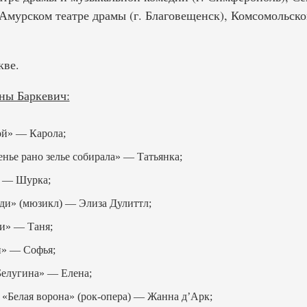
 Амурском театре драмы (г. Благовещенск), Комсомольск
кве.
ны Баркевич:
ой» — Карола;
нье рано зелье собирала» — Татьянка;
 — Шурка;
ди» (мюзикл) — Элиза Дулиттл;
и» — Таня;
» — Софья;
елугина» — Елена;
 «Белая ворона» (рок-опера) — Жанна д’Арк;