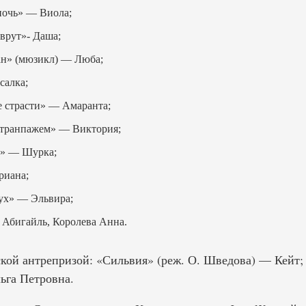
ночь» — Виола;
врут»- Даша;
ан» (мюзикл) — Люба;
салка;
 страсти» — Амаранта;
етранпажем» — Виктория;
» — Шурка;
риана;
ух» — Эльвира;
Абигайль, Королева Анна.
кой антрепризой: «Сильвия» (реж. О. Шведова) — Кейт;
ьга Петровна.