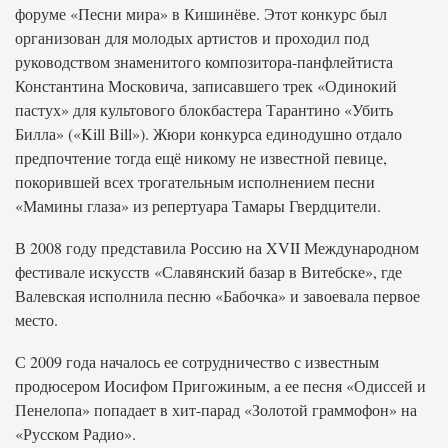
форуме «Песни мира» в Кишинёве. Этот конкурс был
организован для молодых артистов и проходил под
руководством знаменитого композитора-панфлейтиста
Константина Московича, записавшего трек «Одинокий
пастух» для культового блокбастера Тарантино «Убить
Билла» («Kill Bill»). Жюри конкурса единодушно отдало
предпочтение тогда ещё никому не известной певице,
покорившей всех трогательным исполнением песни
«Мамины глаза» из репертуара Тамары Гвердцители.
В 2008 году представила Россию на XVII Международном
фестивале искусств «Славянский базар в Витебске», где
Валевская исполнила песню «Бабочка» и завоевала первое
место.
С 2009 года началось ее сотрудничество с известным
продюсером Иосифом Пригожиным, а ее песня «Одиссей и
Пенелопа» попадает в хит-парад «Золотой граммофон» на
«Русском Радио».