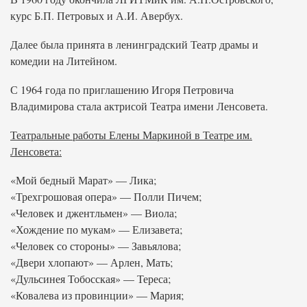
курс Б.П. Петровых и А.И. Авербух.
Далее была принята в ленинградский Театр драмы и
комедии на Литейном.
С 1964 года по приглашению Игоря Петровича
Владимирова стала актрисой Театра имени Ленсовета.
Театральные работы Елены Маркиной в Театре им.
Ленсовета:
«Мой бедный Марат» — Лика;
«Трехгрошовая опера» — Полли Пичем;
«Человек и джентльмен» — Виола;
«Хождение по мукам» — Елизавета;
«Человек со стороны» — Завьялова;
«Двери хлопают» — Арлен, Мать;
«Дульсинея Тобосская» — Тереса;
«Ковалева из провинции» — Мария;