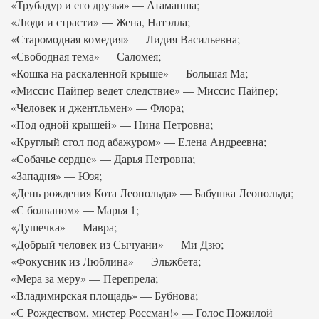
«Трубадур и его друзья» — Атаманша;
«Люди и страсти» — Жена, Натэлла;
«Старомодная комедия» — Лидия Васильевна;
«Свободная тема» — Саломея;
«Кошка на раскаленной крыше» — Большая Ма;
«Миссис Пайпер ведет следствие» — Миссис Пайпер;
«Человек и джентльмен» — Флора;
«Под одной крышей» — Нина Петровна;
«Круглый стол под абажуром» — Елена Андреевна;
«Собачье сердце» — Дарья Петровна;
«Западня» — Юзя;
«День рождения Кота Леопольда» — Бабушка Леопольда;
«С болваном» — Марья 1;
«Душечка» — Мавра;
«Добрый человек из Сычуани» — Ми Дзю;
«Фокусник из Люблина» — Эльжбета;
«Мера за меру» — Перепрела;
«Владимирская площадь» — Бубнова;
«С Рождеством, мистер Россман!» — Голос Пожилой