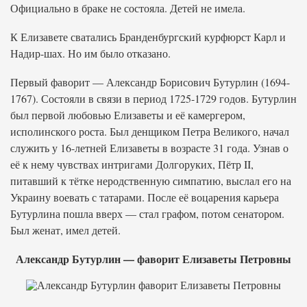
Официально в браке не состояла. Детей не имела.
К Елизавете сватались Бранденбургский курфюрст Карл и
Надир-шах. Но им было отказано.
Первый фаворит — Александр Борисович Бутурлин (1694-
1767). Состояли в связи в период 1725-1729 годов. Бутурлин
был первой любовью Елизаветы и её камергером,
исполинского роста. Был денщиком Петра Великого, начал
служить у 16-летней Елизаветы в возрасте 31 года. Узнав о
её к нему чувствах интригами Долгоруких, Пётр II,
питавший к тётке неродственную симпатию, выслал его на
Украину воевать с татарами. После её воцарения карьера
Бутурлина пошла вверх — стал графом, потом сенатором.
Был женат, имел детей.
Александр Бутурлин — фаворит Елизаветы Петровны