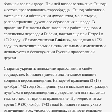
большой вес при дворе. При ней возросло значение Синода,
жестоко преследовались старообрядцы. Синод заботился о
материальном обеспечении духовенства, монастырей,
распространении духовного образования в народе. В
правление Елизаветы была завершена работа над новым
славянским переводом Библии, начатая ещё при Петре I в
«Елизаветинская Библия»
1712 году.
, вышедшая в 1751
году, по настоящее время с незначительными изменениями
используется в богослужении Русской православной
церкви.
Стараясь укрепить положение православия в своём
государстве, Елизавета уделяла значительное влияние
вопросам вероисповедания. На заре её правления (2 (13)
декабря 1742 года) был принят указ о высылке всех граждан
иудейского вероисповедания с разрешением остаться лишь
тем, кто захочет принять православие. Примерно в то же
время (19 (30) ноября 1742 года) Елизавета издала указ о
разрушении всех «новопостроенных за запретительными