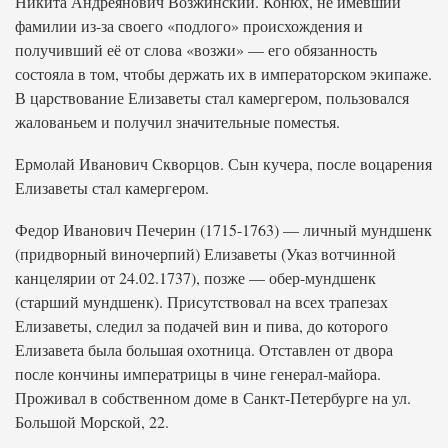
Никита Андреянович Возжинский. Конюх, не имевший
фамилии из-за своего «подлого» происхождения и
получивший её от слова «возжи» — его обязанность
состояла в том, чтобы держать их в императорском экипаже.
В царствование Елизаветы стал камергером, пользовался
жалованьем и получил значительные поместья.
Ермолай Иванович Скворцов. Сын кучера, после воцарения
Елизаветы стал камергером.
Федор Иванович Печерин (1715-1763) — личный мундшенк
(придворный виночерпий) Елизаветы (Указ вотчинной
канцелярии от 24.02.1737), позже — обер-мундшенк
(старший мундшенк). Присутствовал на всех трапезах
Елизаветы, следил за подачей вин и пива, до которого
Елизавета была большая охотница. Отставлен от двора
после кончины императрицы в чине генерал-майора.
Проживал в собственном доме в Санкт-Петербурге на ул.
Большой Морской, 22.