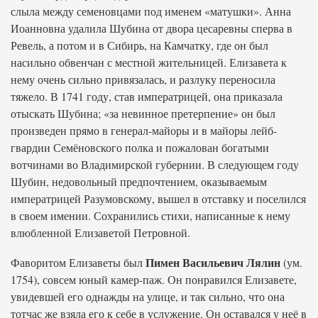
слыла между семеновцами под именем «матушки». Анна
Иоанновна удалила Шубина от двора цесаревны сперва в
Ревель, а потом и в Сибирь, на Камчатку, где он был
насильно обвенчан с местной жительницей. Елизавета к
нему очень сильно привязалась, и разлуку переносила
тяжело. В 1741 году, став императрицей, она приказала
отыскать Шубина; «за невинное претерпение» он был
произведен прямо в генерал-майоры и в майоры лейб-
гвардии Семёновского полка и пожалован богатыми
вотчинами во Владимирской губернии. В следующем году
Шубин, недовольный предпочтением, оказываемым
императрицей Разумовскому, вышел в отставку и поселился
в своем имении. Сохранились стихи, написанные к нему
влюбленной Елизаветой Петровной.
Пимен Васильевич Лялин
Фаворитом Елизаветы был
(ум.
1754), совсем юный камер-паж. Он понравился Елизавете,
увидевшей его однажды на улице, и так сильно, что она
тотчас же взяла его к себе в услужение. Он оставался у неё в