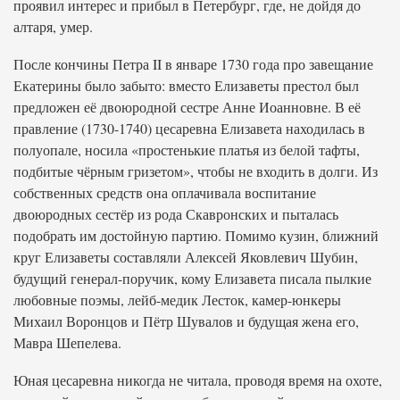
проявил интерес и прибыл в Петербург, где, не дойдя до
алтаря, умер.
После кончины Петра II в январе 1730 года про завещание
Екатерины было забыто: вместо Елизаветы престол был
предложен её двоюродной сестре Анне Иоанновне. В её
правление (1730-1740) цесаревна Елизавета находилась в
полуопале, носила «простенькие платья из белой тафты,
подбитые чёрным гризетом», чтобы не входить в долги. Из
собственных средств она оплачивала воспитание
двоюродных сестёр из рода Скавронских и пыталась
подобрать им достойную партию. Помимо кузин, ближний
круг Елизаветы составляли Алексей Яковлевич Шубин,
будущий генерал-поручик, кому Елизавета писала пылкие
любовные поэмы, лейб-медик Лесток, камер-юнкеры
Михаил Воронцов и Пётр Шувалов и будущая жена его,
Мавра Шепелева.
Юная цесаревна никогда не читала, проводя время на охоте,