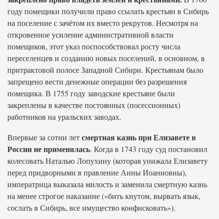
году помещики получили право ссылать крестьян в Сибирь
на поселение с зачётом их вместо рекрутов. Несмотря на
откровенное усиление административной власти
помещиков, этот указ поспособствовал росту числа
переселенцев и созданию новых поселений, в основном, в
притрактовой полосе Западной Сибири. Крестьянам было
запрещено вести денежные операции без разрешения
помещика. В 1755 году заводские крестьяне были
закреплены в качестве постоянных (посессионных)
работников на уральских заводах.
смертная казнь при Елизавете в
Впервые за сотни лет
России не применялась
. Когда в 1743 году суд постановил
колесовать Наталью Лопухину (которая унижала Елизавету
перед придворными в правление Анны Иоанновны),
императрица выказала милость и заменила смертную казнь
на менее строгое наказание («бить кнутом, вырвать язык,
сослать в Сибирь, все имущество конфисковать»).