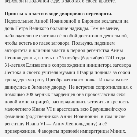
верховой и лодочной езде, в заботах о своей красоте.
Пришла к власти в ходе дворцового переворота.
Недовольные Анной Иоанновной и Бироном возлагали на
дочь Петра Великого большие надежды. Тем не менее,
наблюдатели не считали её особой достаточно деятельной,
чтобы встать во главе заговора. Пользуясь падением
авторитета и влияния власти в период регентства Анны
Леопольдовны, в ночь на 25 ноября (6 декабря) 1741 года
31-летняя Елизавета в сопровождении инициатора заговора
Лестока и своего учителя музыки Шварца подняла за собой
гренадерскую роту Преображенского полка. Из казарм все
двинулись к Зимнему дворцу. Не встретив сопротивления, с
помощью 308 верных гвардейцев она провозгласила себя
новой императрицей, распорядившись заточить в крепость
малолетнего Ивана VI и арестовать всю Брауншвейгскую
фамилию (родственников Анны Иоанновны, в том числе
регентшу Ивана VI — Анну Леопольдовну) и её
приверженцев. Фавориты прежней императрицы Миних,