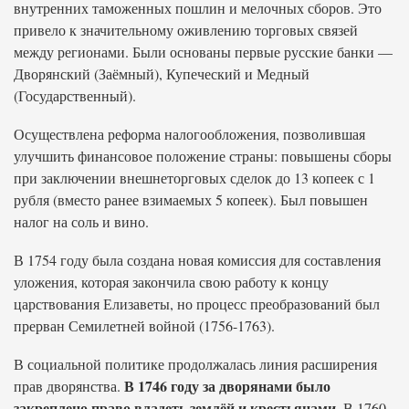
внутренних таможенных пошлин и мелочных сборов. Это
привело к значительному оживлению торговых связей
между регионами. Были основаны первые русские банки —
Дворянский (Заёмный), Купеческий и Медный
(Государственный).
Осуществлена реформа налогообложения, позволившая
улучшить финансовое положение страны: повышены сборы
при заключении внешнеторговых сделок до 13 копеек с 1
рубля (вместо ранее взимаемых 5 копеек). Был повышен
налог на соль и вино.
В 1754 году была создана новая комиссия для составления
уложения, которая закончила свою работу к концу
царствования Елизаветы, но процесс преобразований был
прерван Семилетней войной (1756-1763).
В социальной политике продолжалась линия расширения
В 1746 году за дворянами было
прав дворянства.
закреплено право владеть землёй и крестьянами.
В 1760