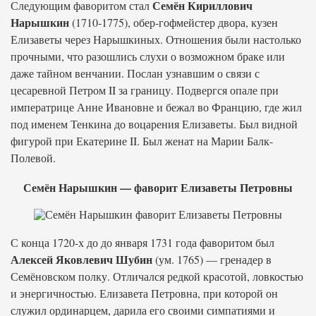
Семён Кириллович
Следующим фаворитом стал
Нарышкин
(1710-1775), обер-гофмейстер двора, кузен
Елизаветы через Нарышкиных. Отношения были настолько
прочными, что разошлись слухи о возможном браке или
даже тайном венчании. Послан узнавшим о связи с
цесаревной Петром II за границу. Подвергся опале при
императрице Анне Ивановне и бежал во Францию, где жил
под именем Тенкина до воцарения Елизаветы. Был видной
фигурой при Екатерине II. Был женат на Марии Балк-
Полевой.
Семён Нарышкин — фаворит Елизаветы Петровны
С конца 1720-х до до января 1731 года фаворитом был
Алексей Яковлевич Шубин
(ум. 1765) — гренадер в
Семёновском полку. Отличался редкой красотой, ловкостью
и энергичностью. Елизавета Петровна, при которой он
служил ординарцем, дарила его своими симпатиями и