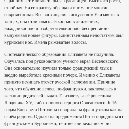
С ранних лет Елизавета была красавицей. Высокого роста,
стройная. На ее красоту обращали внимание многие
современники. Все восхищались искусством Елизаветы в
танцах, она отличалась лёгкостью в движениях,
находчивостью и изобретательностью, беспрестанно
выдумывая новые фигуры. Единственным недостатком был
курносый нос. Имела рыжеватые волосы.
Систематического образования Елизавета не получила.
Обучалась под руководством учёного еврея Веселовского.
Она основательно изучила только французский язык и
заодно выработала красивый почерк. Именно с Елизаветы
принято начинать отсчёт русской галломании. Причина
того, что обучение велось по-французски, заключалась в
желании родителей выдать Елизавету за её ровесника
Людовика XV, либо за юного герцога Орлеанского. К 16
годам Елизавета Петровна говорила на французском как на
своём родном. Однако на предложения Петра породниться с
французскими Бурбонами, те отвечали вежливым, но