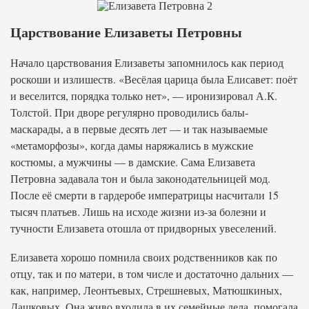
Царствование Елизаветы Петровны
Начало царствования Елизаветы запомнилось как период
роскоши и излишеств. «Весёлая царица была Елисавет: поёт
и веселится, порядка только нет», — иронизировал А.К.
Толстой. При дворе регулярно проводились балы-
маскарады, а в первые десять лет — и так называемые
«метаморфозы», когда дамы наряжались в мужские
костюмы, а мужчины — в дамские. Сама Елизавета
Петровна задавала тон и была законодательницей мод.
После её смерти в гардеробе императрицы насчитали 15
тысяч платьев. Лишь на исходе жизни из-за болезни и
тучности Елизавета отошла от придворных увеселений.
Елизавета хорошо помнила своих родственников как по
отцу, так и по матери, в том числе и достаточно дальних —
как, например, Леонтьевых, Стрешневых, Матюшкиных,
Дашковых. Она живо входила в их семейные дела, помогала