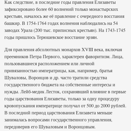
Как следствие, в последние годы правления Елизаветы
зафиксировано более 60 волнений только монастырских
крестьян, началось же её правление с очередного восстания
башкир. В 1754-1764 годах волнения наблюдались на 54
заводах Урала (200 тыс. приписных крестьян). На 1743-1745
годы пришлось Терюшевское восстание эрзян.
Для правления абсолютных монархов XVIII века, включая
преемников Петра Первого, характерен фаворитизм. Лица,
пользовавшиеся расположением или личной
привязанностью императрицы, как, например, братья
Шуваловы, Воронцов и др. часто тратили средства
государственного бюджета на собственные интересы и
нужды. Лейб-медик Лесток, сохранявший влияние в первые
годы царствования Елизаветы, только за одну процедуру
кровопускания императрице получал от 500 до 2000 рублей.
В последний период царствования Елизавета меньше
занималась вопросами государственного управления,
передоверив его Шуваловым и Воронцовым.