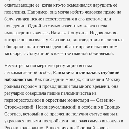
охватывающие её, когда кто-то осмеливался нарушить её
повеления. Например, она могла избить человека прямо на
балу, увидев некие несоответствия в его костюме или
поведении. Одной из самых известных жертв гнева
императрицы являлась Наталья Лопухина. Недовольство,
которое она вызвала у Елизаветы, впоследствии вылилось в
обширное политическое дело об антиправительственном
заговоре, с Лопухиной в качестве главной обвиняемой.
Несмотря на посмертную репутацию весьма
Елизавета отличалась глубокой
легкомысленной особы,
набожностью
. Как последний монарх, считавший Москву
родным городом и проводивший там много времени, она
регулярно совершала пешие паломничества из
первопрестольной в окрестные монастыри — Саввино-
Сторожевский, Новоиерусалимский и особенно в Троице-
Сергиев, который в её правление получил статус лавры и
украсился новыми постройками, включая самую высокую в
России колокольню. В шествиях по Троицкой дороге