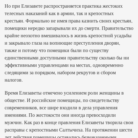
Но при Елизавете распространяется практика жестоких
телесных наказаний как в армии, так и крепостных
крестьян. Формально не имея права казнить своих крестьян,
помещики нередко запарывали их до смерти. Правительство
крайне неохотно вмешивалось в жизнь крепостной усадьбы
и закрывало глаза на вопиющие преступления дворян,
также и потому что помещики были по существу
единственными доступными правительству сколько бы ни
эффективными управленцами на местах, одновременно
следящими за порядком, набором рекрутов и сбором
налогов.
Время Елизаветы отмечено усилением роли женщины в
обществе. И российские помещицы, по свидетельству
современников, все шире входили в дела управления
имениями. По жестокости они иногда превосходили
мужчин. Как раз в конце правления Елизаветы творила свои
расправы с крепостными Салтычиха. На протяжении шести
лет действия помещицы оставались безнаказанными,