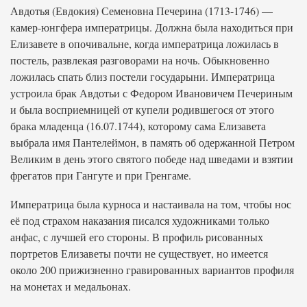
Авдотья (Евдокия) Семеновна Печерина (1713-1746) —
камер-юнгфера императрицы. Должна была находиться при
Елизавете в опочивальне, когда императрица ложилась в
постель, развлекая разговорами на ночь. Обыкновенно
ложилась спать близ постели государыни. Императрица
устроила брак Авдотьи с Федором Ивановичем Печериным
и была восприемницей от купели родившегося от этого
брака младенца (16.07.1744), которому сама Елизавета
выбрала имя Пантелеймон, в память об одержанной Петром
Великим в день этого святого победе над шведами и взятии
фрегатов при Гангуте и при Гренгаме.
Императрица была курноса и настаивала на том, чтобы нос
её под страхом наказания писался художниками только
анфас, с лучшей его стороны. В профиль рисованных
портретов Елизаветы почти не существует, но имеется
около 200 прижизненно гравированных вариантов профиля
на монетах и медальонах.