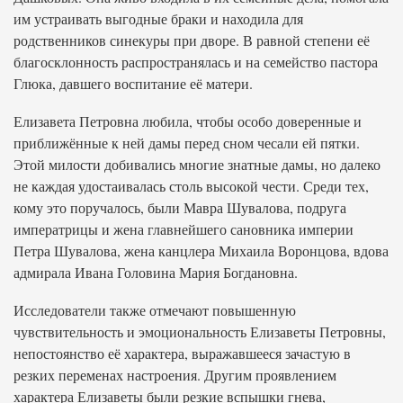
им устраивать выгодные браки и находила для
родственников синекуры при дворе. В равной степени её
благосклонность распространялась и на семейство пастора
Глюка, давшего воспитание её матери.
Елизавета Петровна любила, чтобы особо доверенные и
приближённые к ней дамы перед сном чесали ей пятки.
Этой милости добивались многие знатные дамы, но далеко
не каждая удостаивалась столь высокой чести. Среди тех,
кому это поручалось, были Мавра Шувалова, подруга
императрицы и жена главнейшего сановника империи
Петра Шувалова, жена канцлера Михаила Воронцовa, вдова
адмирала Ивана Головина Мария Богдановна.
Исследователи также отмечают повышенную
чувствительность и эмоциональность Елизаветы Петровны,
непостоянство её характера, выражавшееся зачастую в
резких переменах настроения. Другим проявлением
характера Елизаветы были резкие вспышки гнева,