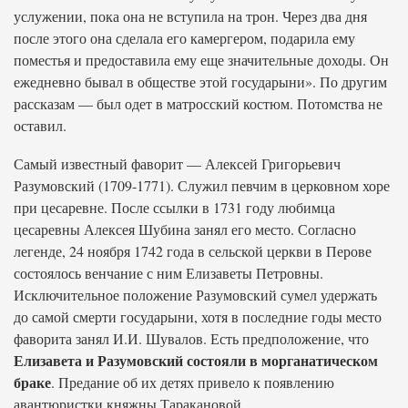
услужении, пока она не вступила на трон. Через два дня
после этого она сделала его камергером, подарила ему
поместья и предоставила ему еще значительные доходы. Он
ежедневно бывал в обществе этой государыни». По другим
рассказам — был одет в матросский костюм. Потомства не
оставил.
Самый известный фаворит — Алексей Григорьевич
Разумовский (1709-1771). Служил певчим в церковном хоре
при цесаревне. После ссылки в 1731 году любимца
цесаревны Алексея Шубина занял его место. Согласно
легенде, 24 ноября 1742 года в сельской церкви в Перове
состоялось венчание с ним Елизаветы Петровны.
Исключительное положение Разумовский сумел удержать
до самой смерти государыни, хотя в последние годы место
фаворита занял И.И. Шувалов. Есть предположение, что
Елизавета и Разумовский состояли в морганатическом
браке
. Предание об их детях привело к появлению
авантюристки княжны Таракановой.