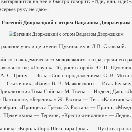
 вытаращится на нее и быстро говорит: «Иди, иди, иди!»
всерьез руку не даю».
Евгений Дворжецкий с отцом Вацлавом Дворжецким
атральное училище имени Щукина, курс Л.В. Ставской.
ийского академического молодёжного театра, среди его ра
аяковского»; «Ловушка-46, рост второй» Ю. П. Щекочи
 А. С. Грину — Эгль; «Сон с продолжением» С. В. Мих
 — Сказочник; «Баня» В. В. Маяковского — Исак Бельве
риключения Тома Сойера» М. Твена — Индеец Джо; «Л
 Панталоне; «Береника» Ж. Расина — Тит; «Капитанска
абрин; «Принцесса Грёза» Э. Ростана — Принц; «Между
П. Щекочихина — Терехов; «Крестики-нолики» — Ледик.
тановке «Король Лир» Шекспира (роль — Шут) театра на