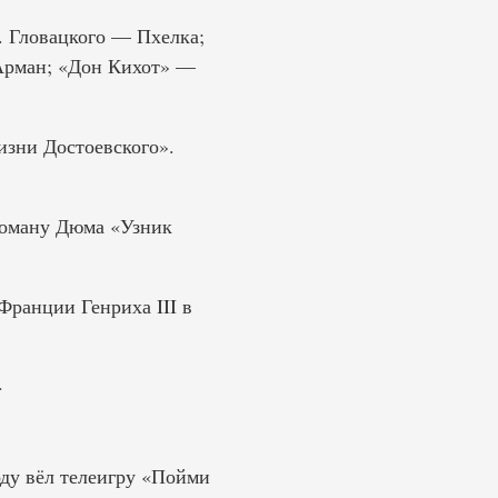
. Гловацкого — Пхелка;
Арман; «Дон Кихот» —
изни Достоевского».
 роману Дюма «Узник
 Франции Генриха III в
»
оду вёл телеигру «Пойми