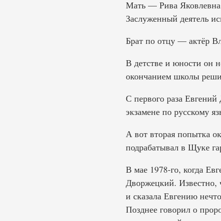
Мать — Рива Яковлевна Л
Заслуженный деятель ис
Брат по отцу — актёр В
В детстве и юности он н
окончанием школы решил
С первого раза Евгений
экзамене по русскому я
А вот вторая попытка о
подрабатывал в Щуке г
В мае 1978-го, когда Ев
Дворжецкий. Известно, ч
и сказала Евгению нечто
Позднее говорил о проро