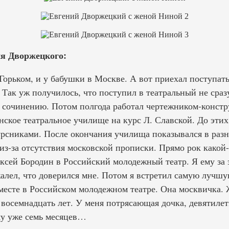
я Дворжецкого:
 Горьком, и у бабушки в Москве. А вот приехал поступать
 Так уж получилось, что поступил в театральный не сраз
о сочинению. Потом полгода работал чертежником-констр
ское театральное училище на курс Л. Славской. До этих
рсниками. После окончания училища показывался в разн
 из-за отсутствия московской прописки. Прямо рок какой
ксей Бородин в Российский молодежный театр. Я ему за э
жалел, что доверился мне. Потом я встретил самую лучш
месте в Российском молодежном театре. Она москвичка. 
восемнадцать лет. У меня потрясающая дочка, девятилет
у уже семь месяцев…