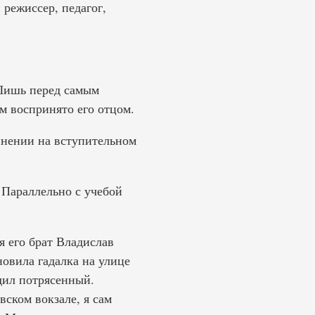
 режиссер, педагог,
 Лишь перед самым
м воспринято его отцом.
инении на вступительном
 Параллельно с учебой
я его брат Владислав
новила гадалка на улице
одил потрясенный.
вском вокзале, я сам