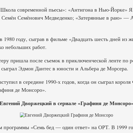
«Школа современной пьесы»: «Антигона в Нью-Йорке» Я
— Семён Семёнович Медведенко; «Затерянные в раю» — 
в 1980 году, сыграв в фильме «Двадцать шесть дней из ж
ко небольших работ.
ктеру пришла после съемок в приключенческой ленте по
н сыграл Эдмон Дантес в юности и Альбера де Морсера.
аступил в середине 1990-х годов, когда он сыграл короля
афиня де Монсоро».
Евгений Дворжецкий в сериале «Графиня де Монсоро
м программы «Семь бед — один ответ» на ОРТ. В 1999 г