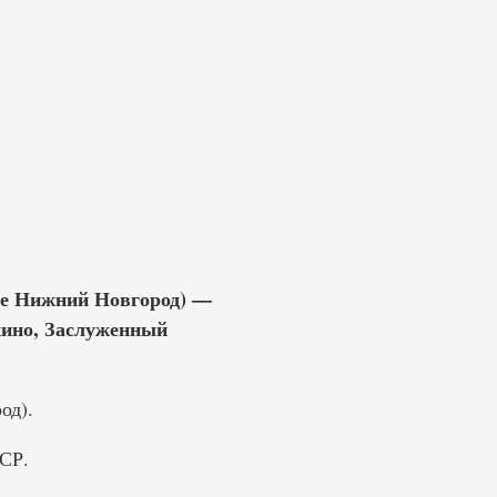
не Нижний Новгород) —
 кино, Заслуженный
од).
СР.