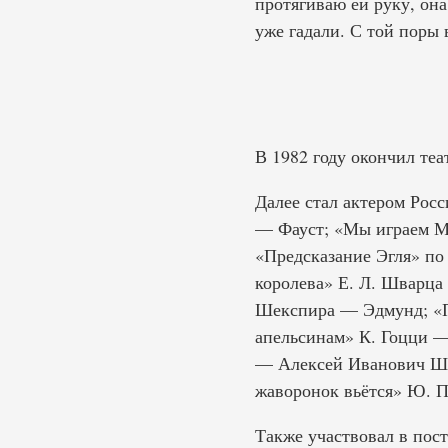
протягиваю ей руку, она
уже гадали. С той поры 
В 1982 году окончил те
Далее стал актером Росс
— Фауст; «Мы играем М
«Предсказание Эгля» по
королева» Е. Л. Шварца
Шекспира — Эдмунд; «П
апельсинам» К. Гоцци —
— Алексей Иванович Шв
жаворонок вьётся» Ю. 
Также участвовал в пос