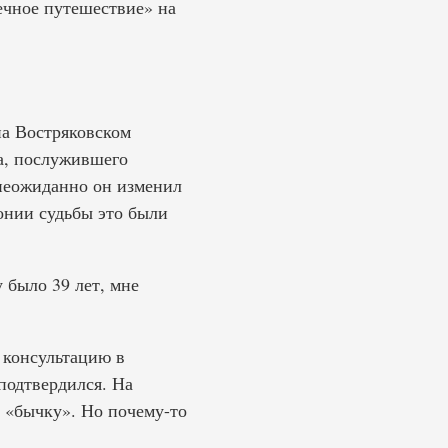
ечное путешествие» на
на Востряковском
а, послужившего
 неожиданно он изменил
ронии судьбы это были
у было 39 лет, мне
 консультацию в
подтвердился. На
 «бычку». Но почему-то