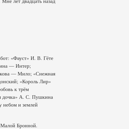
. Мне лет двадцать назад
бот: «Фауст» И. В. Гёте
хина — Интер;
алкова — Мило; «Снежная
донский; «Король Лир»
юбовь к трём
я дочка» А. С. Пушкина
 небом и землей
 Малой Бронной.