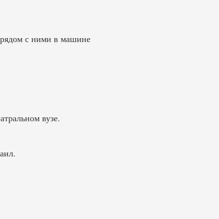
х рядом с ними в машине
атральном вузе.
аил.