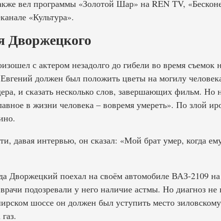
акже вел программы «Золотой Шар» на REN TV, «Бескон
канале «Культура».
я Дворжецкого
изошел с актером незадолго до гибели во время съемок 
Евгений должен был положить цветы на могилу человек
ера, и сказать несколько слов, завершающих фильм. Но
главное в жизни человека – вовремя умереть». По злой и
ино.
ти, давая интервью, он сказал: «Мой брат умер, когда ем
ода Дворжецкий поехал на своём автомобиле ВАЗ-2109 на
рачи подозревали у него наличие астмы. Но диагноз не 
ширском шоссе он должен был уступить место зиловскому
 газ.