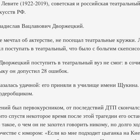
евите (1922-2019), советская и российская театральный
кусств РФ.
ладислав Вацлавович Дворжецкий.
е мечтал об актерстве, не посещал театральные кружки.
 поступать в театральный, что было с больгим скепсисо
 Дворжецкий поступить в театральный вуз не смог: в соч
зыку он допустил 28 ошибок.
казалась удачной: его приняли в училище имени Щукина.
ардеробщиком.
гений был первокурсником, от последствий ДТП скончалс
то спустя некоторое время после этой трагедии его оста
 такое, о чем он не захотел говорить никому, но долго х
честве с юмором: «Если ко мне подходит цыганка на Кие