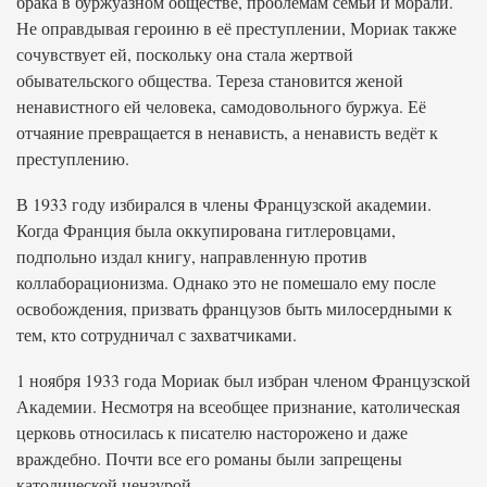
брака в буржуазном обществе, проблемам семьи и морали.
Не оправдывая героиню в её преступлении, Мориак также
сочувствует ей, поскольку она стала жертвой
обывательского общества. Тереза становится женой
ненавистного ей человека, самодовольного буржуа. Её
отчаяние превращается в ненависть, а ненависть ведёт к
преступлению.
В 1933 году избирался в члены Французской академии.
Когда Франция была оккупирована гитлеровцами,
подпольно издал книгу, направленную против
коллаборационизма. Однако это не помешало ему после
освобождения, призвать французов быть милосердными к
тем, кто сотрудничал с захватчиками.
1 ноября 1933 года Мориак был избран членом Французской
Академии. Несмотря на всеобщее признание, католическая
церковь относилась к писателю насторожено и даже
враждебно. Почти все его романы были запрещены
католической цензурой.