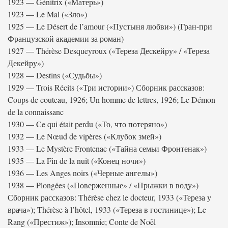
1923 — Génitrix («Матерь»)
1923 — Le Mal («Зло»)
1925 — Le Désert de l’amour («Пустыня любви») (Гран-при
Французской академии за роман)
1927 — Thérèse Desqueyroux («Тереза Дескейру» / «Тереза
Декейру»)
1928 — Destins («Судьбы»)
1929 — Trois Récits («Три истории») Сборник рассказов:
Coups de couteau, 1926; Un homme de lettres, 1926; Le Démon
de la connaissanc
1930 — Ce qui était perdu («То, что потеряно»)
1932 — Le Nœud de vipères («Клубок змей»)
1933 — Le Mystère Frontenac («Тайна семьи Фронтенак»)
1935 — La Fin de la nuit («Конец ночи»)
1936 — Les Anges noirs («Черные ангелы»)
1938 — Plongées («Поверженные» / «Прыжки в воду»)
Сборник рассказов: Thérèse chez le docteur, 1933 («Тереза у
врача»); Thérèse à l’hôtel, 1933 («Тереза в гостинице»); Le
Rang («Престиж»); Insomnie; Conte de Noël