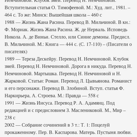
Вступительная статья О. Тимофеевой. М.: Худ. лит., 1981. –
464 с. То же: Минск: Вышейшая школа – 460 с
1988 — Жизнь Жана Расина. Перевод В. Мильчиной. В кн.:
Ф. Мориак. Жизнь Жана Расина. Ж. де Нерваль. Исповедь
Никола. А. де Виньи. Стелло, или Синие демоны. Предисл.
В. Мильчиной. М.: Книга — 444 с. (С. 17-110) – (Писатели о
писателях)
1989 — Тереза Дескейру. Перевод Н. Немчиновой. Клубок
змей. Перевод Н. Немчиновой. Дорога в никуда. Перевод Н.
Немчиновой. Мартышка. Перевод Н. Немчиновой и Н.
Жарковой. Статьи: Роман. Перевод Л. Цывьянова. Романист
и его персонажи. Перевод В. Злобиной. Вступ. статья Ф.
Наркирьера, А. Строева. М.: Правда — 558 с
1991 — Жизнь Иисуса. Перевод Р. А. Адамянц. Под
редакцией и с предисловием З. Маслениковой. М., Мир –
238 с
2002 — Собрание сочинений в 3 т.: Т. 1: Поцелуй
прокаженному. Пер. В. Каспарова. Матерь. Пустыня любви.