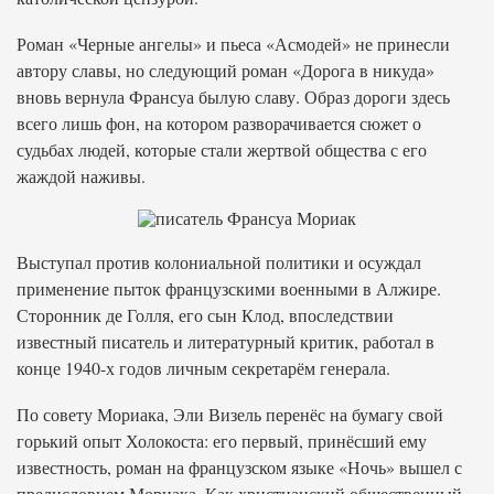
Роман «Черные ангелы» и пьеса «Асмодей» не принесли
автору славы, но следующий роман «Дорога в никуда»
вновь вернула Франсуа былую славу. Образ дороги здесь
всего лишь фон, на котором разворачивается сюжет о
судьбах людей, которые стали жертвой общества с его
жаждой наживы.
Выступал против колониальной политики и осуждал
применение пыток французскими военными в Алжире.
Сторонник де Голля, его сын Клод, впоследствии
известный писатель и литературный критик, работал в
конце 1940-х годов личным секретарём генерала.
По совету Мориака, Эли Визель перенёс на бумагу свой
горький опыт Холокоста: его первый, принёсший ему
известность, роман на французском языке «Ночь» вышел с
предисловием Мориака. Как христианский общественный