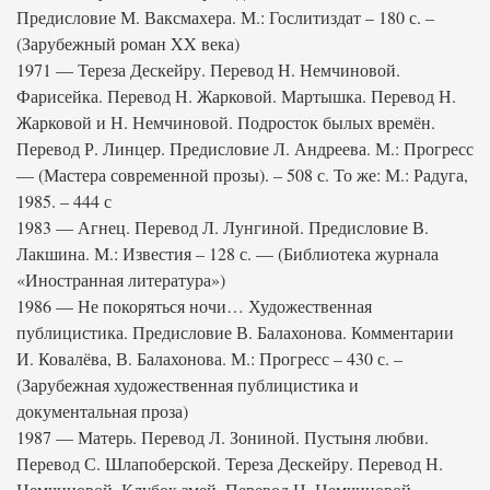
Предисловие М. Ваксмахера. М.: Гослитиздат – 180 с. –
(Зарубежный роман XX века)
1971 — Тереза Дескейру. Перевод Н. Немчиновой.
Фарисейка. Перевод Н. Жарковой. Мартышка. Перевод Н.
Жарковой и Н. Немчиновой. Подросток былых времён.
Перевод Р. Линцер. Предисловие Л. Андреева. М.: Прогресс
— (Мастера современной прозы). – 508 с. То же: М.: Радуга,
1985. – 444 с
1983 — Агнец. Перевод Л. Лунгиной. Предисловие В.
Лакшина. М.: Известия – 128 с. — (Библиотека журнала
«Иностранная литература»)
1986 — Не покоряться ночи… Художественная
публицистика. Предисловие В. Балахонова. Комментарии
И. Ковалёва, В. Балахонова. М.: Прогресс – 430 с. –
(Зарубежная художественная публицистика и
документальная проза)
1987 — Матерь. Перевод Л. Зониной. Пустыня любви.
Перевод С. Шлапоберской. Тереза Дескейру. Перевод Н.
Немчиновой. Клубок змей. Перевод Н. Немчиновой.