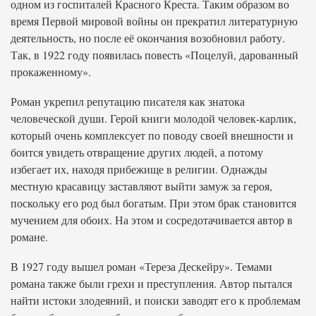
одном из госпиталей Красного Креста. Таким образом во
время Первой мировой войны он прекратил литературную
деятельность, но после её окончания возобновил работу.
Так, в 1922 году появилась повесть «Поцелуй, дарованный
прокаженному».
Роман укрепил репутацию писателя как знатока
человеческой души. Герой книги молодой человек-карлик,
который очень комплексует по поводу своей внешности и
боится увидеть отвращение других людей, а потому
избегает их, находя прибежище в религии. Однажды
местную красавицу заставляют выйти замуж за героя,
поскольку его род был богатым. При этом брак становится
мучением для обоих. На этом и сосредотачивается автор в
романе.
В 1927 году вышел роман «Тереза Дескейру». Темами
романа также были грехи и преступления. Автор пытался
найти истоки злодеяний, и поиски заводят его к проблемам