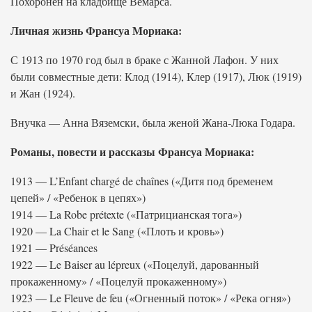
Похоронен на кладбище Вемарса.
Личная жизнь Франсуа Мориака:
С 1913 по 1970 год был в браке с Жанной Лафон. У них
были совместные дети: Клод (1914), Клер (1917), Люк (1919)
и Жан (1924).
Внучка — Анна Вяземски, была женой Жана-Люка Годара.
Романы, повести и рассказы Франсуа Мориака:
1913 — L’Enfant chargé de chaînes («Дитя под бременем
цепей» / «Ребенок в цепях»)
1914 — La Robe prétexte («Патрицианская тога»)
1920 — La Chair et le Sang («Плоть и кровь»)
1921 — Préséances
1922 — Le Baiser au lépreux («Поцелуй, дарованный
прокаженному» / «Поцелуй прокаженному»)
1923 — Le Fleuve de feu («Огненный поток» / «Река огня»)