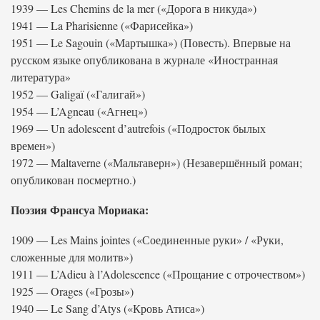
1939 — Les Chemins de la mer («Дорога в никуда»)
1941 — La Pharisienne («Фарисейка»)
1951 — Le Sagouin («Мартышка») (Повесть). Впервые на
русском языке опубликована в журнале «Иностранная
литература»
1952 — Galigaï («Галигай»)
1954 — L’Agneau («Агнец»)
1969 — Un adolescent d’autrefois («Подросток былых
времен»)
1972 — Maltaverne («Мальтаверн») (Незавершённый роман;
опубликован посмертно.)
Поэзия Франсуа Мориака:
1909 — Les Mains jointes («Соединенные руки» / «Руки,
сложенные для молитв»)
1911 — L’Adieu à l’Adolescence («Прощание с отрочеством»)
1925 — Orages («Грозы»)
1940 — Le Sang d’Atys («Кровь Атиса»)