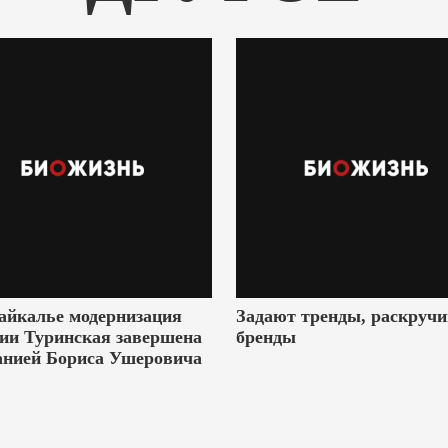
айкалье модернизация
Задают тренды, раскруч
ии Туринская завершена
бренды
анией Бориса Ушеровича