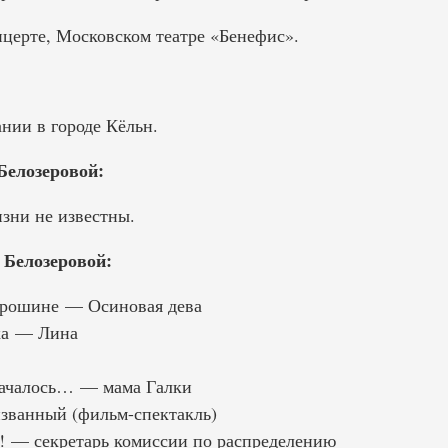
нцерте, Московском театре «Бенефис».
нии в городе Кёльн.
Белозеровой:
зни не известны.
Белозеровой:
орошине — Осиновая дева
ка — Лина
началось… — мама Галки
званный (фильм-спектакль)
! — секретарь комиссии по распределению