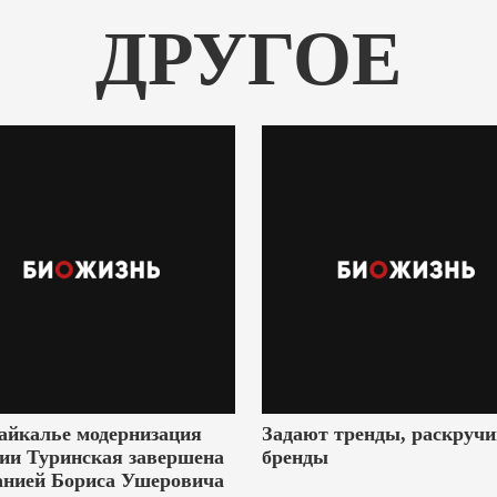
ДРУГОЕ
айкалье модернизация
Задают тренды, раскруч
ии Туринская завершена
бренды
анией Бориса Ушеровича