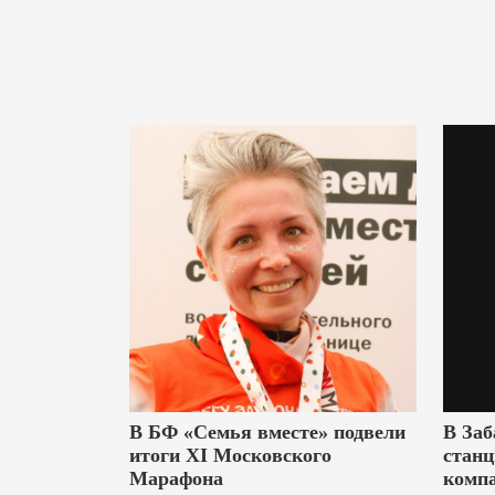
В БФ «Семья вместе» подвели
В Заб
итоги XI Московского
станц
Марафона
комп