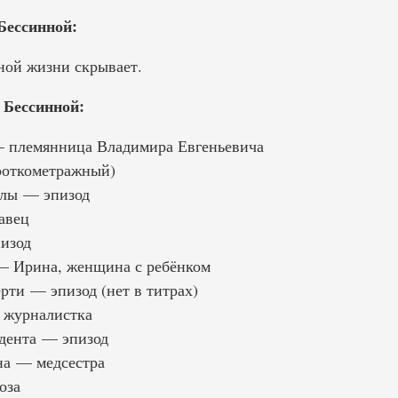
Бессинной:
ной жизни скрывает.
Бессинной:
 племянница Владимира Евгеньевича
роткометражный)
лы — эпизод
авец
изод
— Ирина, женщина с ребёнком
рти — эпизод (нет в титрах)
 журналистка
дента — эпизод
на — медсестра
оза