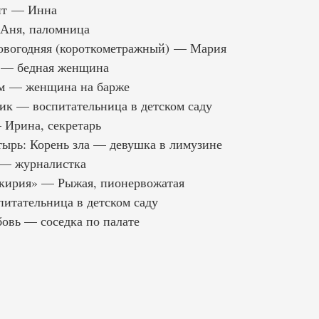
ит — Инна
 Аня, паломница
овогодняя (короткометражный) — Мария
 — бедная женщина
м — женщина на барже
к — воспитательница в детском саду
 Ирина, секретарь
ырь: Корень зла — девушка в лимузине
 — журналистка
кирия» — Рыжая, пионервожатая
итательница в детском саду
овь — соседка по палате