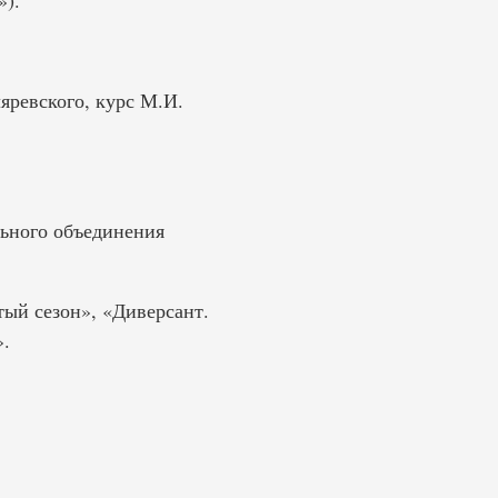
»).
яревского, курс М.И.
льного объединения
тый сезон», «Диверсант.
.