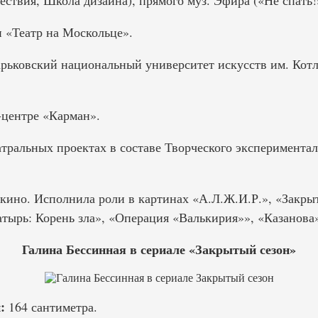
ствия, Школа дизайна), прямого муз. Эфира («Не спать!
и «Театр на Москольце».
арьковский национальный университет искусств им. Котл
-центре «Карман».
атральных проектах в составе Творческого эксперимента
 кино. Исполнила роли в картинах «А.Л.Ж.И.Р.», «Закры
тырь: Корень зла», «Операция «Валькирия»», «Казанова»
Галина Бессинная в сериале «Закрытый сезон»
:
164 сантиметра.