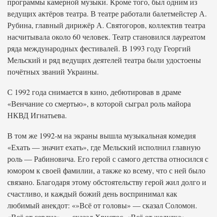
программы камерной музыки. Кроме того, был одним из
ведущих актёров театра. В театре работали балетмейстер А.
Рубина, главный дирижёр А. Святогоров, коллектив театра
насчитывала около 60 человек. Театр становился лауреатом
ряда международных фестивалей. В 1993 году Георгий
Мельский и ряд ведущих деятелей театра были удостоены
почётных званий Украины.
С 1992 года снимается в кино, дебютировав в драме
«Венчание со смертью», в которой сыграл роль майора
НКВД Игнатьева.
В том же 1992-м на экраны вышла музыкальная комедия
«Ехать — значит ехать», где Мельский исполнил главную
роль — Рабиновича. Его герой с самого детства относился с
юмором к своей фамилии, а также ко всему, что с ней было
связано. Благодаря этому обстоятельству герой жил долго и
счастливо, и каждый божий день воспринимал как
любимый анекдот: «»Всё от головы» — сказал Соломон.
«Всё от сердца» — сказал Христос. «Всё от желудка» —