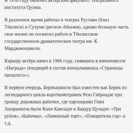
института Грузии.
В различное время работал в театрах Рустави (близ
Тбилиси) и Сухуми (регион Абхазия), однако большую часть
свое жизни он посвятил работе в Тбилисском
государственном драматическом театра им. К.
Марджанишвили.
Карьеру актёра начал в 1966 году, снявшись в виноновелле
«Награда» (входящей в состав киноальманаха «Страницы
прошлого»).
В первую очередь, Берикашвили был известен как Берик из
легендарного цикла короткометражек Резо Габриадзе про
троицу дорожных рабочих, где партнерами Гиви
Захарьевича были Кахи Кавсадзе и Баадур Цуладзе: «Три
рубля», «Бабочка», «Лимонный торт», «Покорители гор» и
т.д.