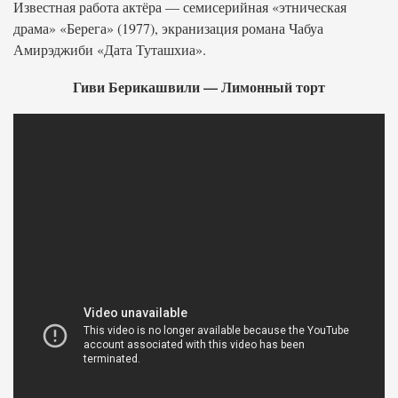
Известная работа актёра — семисерийная «этническая
драма» «Берега» (1977), экранизация романа Чабуа
Амирэджиби «Дата Туташхиа».
Гиви Берикашвили — Лимонный торт