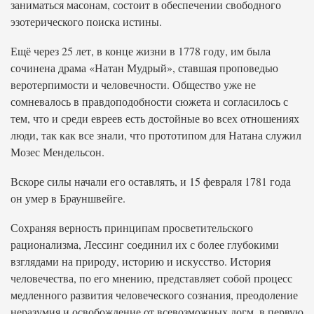
заниматься масонам, состоит в обеспечении свободного
эзотерического поиска истины.
Ещё через 25 лет, в конце жизни в 1778 году, им была
сочинена драма «Натан Мудрый», ставшая проповедью
веротерпимости и человечности. Общество уже не
сомневалось в правдоподобности сюжета и согласилось с
тем, что и среди евреев есть достойные во всех отношениях
люди, так как все знали, что прототипом для Натана служил
Мозес Мендельсон.
Вскоре силы начали его оставлять, и 15 февраля 1781 года
он умер в Брауншвейге.
Сохраняя верность принципам просветительского
рационализма, Лессинг соединил их с более глубокими
взглядами на природу, историю и искусство. История
человечества, по его мнению, представляет собой процесс
медленного развития человеческого сознания, преодоление
неразумия и освобождение от всевозможных догм, в первую