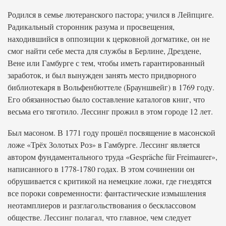
Родился в семье лютеранского пастора; учился в Лейпциге.
Радикальный сторонник разума и просвещения,
находившийся в оппозиции к церковной догматике, он не
смог найти себе места для службы в Берлине, Дрездене,
Вене или Гамбурге с тем, чтобы иметь гарантированный
заработок, и был вынужден занять место придворного
библиотекаря в Вольфенбюттеле (Брауншвейг) в 1769 году.
Его обязанностью было составление каталогов книг, что
весьма его тяготило. Лессинг прожил в этом городе 12 лет.
Был масоном. В 1771 году прошёл посвящение в масонской
ложе «Трёх Золотых Роз» в Гамбурге. Лессинг является
автором фундаментального труда «Gespräche für Freimaurer»,
написанного в 1778-1780 годах. В этом сочинении он
обрушивается с критикой на немецкие ложи, где гнездятся
все пороки современности: фантастические измышления
неотамплиеров и разглагольствования о бесклассовом
обществе. Лессинг полагал, что главное, чем следует