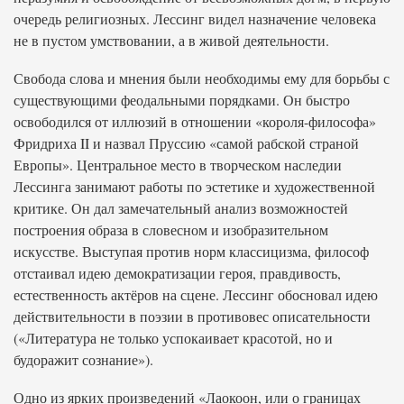
очередь религиозных. Лессинг видел назначение человека
не в пустом умствовании, а в живой деятельности.
Свобода слова и мнения были необходимы ему для борьбы с
существующими феодальными порядками. Он быстро
освободился от иллюзий в отношении «короля-философа»
Фридриха II и назвал Пруссию «самой рабской страной
Европы». Центральное место в творческом наследии
Лессинга занимают работы по эстетике и художественной
критике. Он дал замечательный анализ возможностей
построения образа в словесном и изобразительном
искусстве. Выступая против норм классицизма, философ
отстаивал идею демократизации героя, правдивость,
естественность актёров на сцене. Лессинг обосновал идею
действительности в поэзии в противовес описательности
(«Литература не только успокаивает красотой, но и
будоражит сознание»).
Одно из ярких произведений «Лаокоон, или о границах