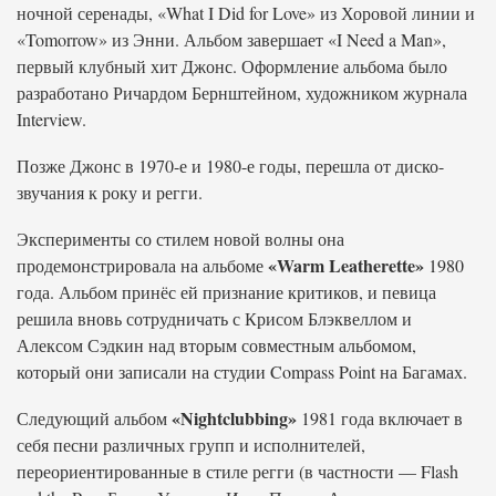
ночной серенады, «What I Did for Love» из Хоровой линии и
«Tomorrow» из Энни. Альбом завершает «I Need a Man»,
первый клубный хит Джонс. Оформление альбома было
разработано Ричардом Бернштейном, художником журнала
Interview.
Позже Джонс в 1970-е и 1980-е годы, перешла от диско-
звучания к року и регги.
Эксперименты со стилем новой волны она
«Warm Leatherette»
продемонстрировала на альбоме
1980
года. Альбом принёс ей признание критиков, и певица
решила вновь сотрудничать с Крисом Блэквеллом и
Алексом Сэдкин над вторым совместным альбомом,
который они записали на студии Compass Point на Багамах.
«Nightclubbing»
Следующий альбом
1981 года включает в
себя песни различных групп и исполнителей,
переориентированные в стиле регги (в частности — Flash