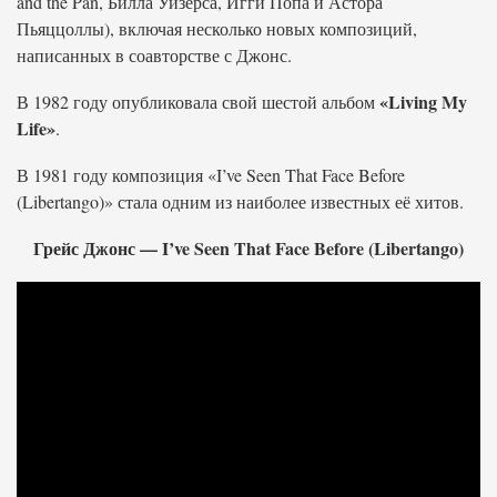
and the Pan, Билла Уизерса, Игги Попа и Астора
Пьяццоллы), включая несколько новых композиций,
написанных в соавторстве с Джонс.
«Living My
В 1982 году опубликовала свой шестой альбом
Life»
.
В 1981 году композиция «I’ve Seen That Face Before
(Libertango)» стала одним из наиболее известных её хитов.
Грейс Джонс — I’ve Seen That Face Before (Libertango)