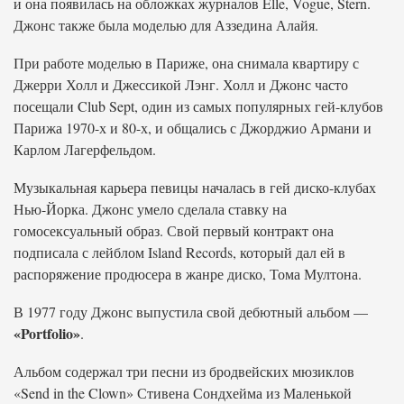
и она появилась на обложках журналов Elle, Vogue, Stern.
Джонс также была моделью для Аззедина Алайя.
При работе моделью в Париже, она снимала квартиру с
Джерри Холл и Джессикой Лэнг. Холл и Джонс часто
посещали Club Sept, один из самых популярных гей-клубов
Парижа 1970-х и 80-х, и общались с Джорджио Армани и
Карлом Лагерфельдом.
Музыкальная карьера певицы началась в гей диско-клубах
Нью-Йорка. Джонс умело сделала ставку на
гомосексуальный образ. Свой первый контракт она
подписала с лейблом Island Records, который дал ей в
распоряжение продюсера в жанре диско, Тома Мултона.
В 1977 году Джонс выпустила свой дебютный альбом —
«Portfolio»
.
Альбом содержал три песни из бродвейских мюзиклов
«Send in the Clown» Стивена Сондхейма из Маленькой