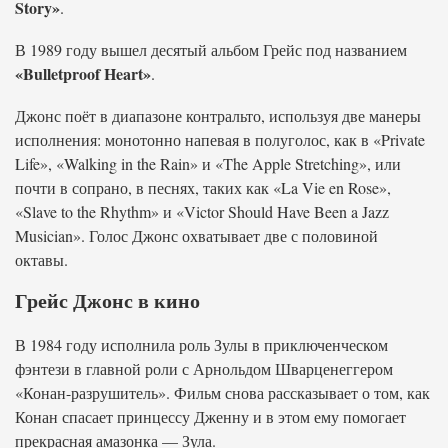
Story»
.
В 1989 году вышел десятый альбом Грейс под названием
«Bulletproof Heart»
.
Джонс поёт в диапазоне контральто, используя две манеры
исполнения: монотонно напевая в полуголос, как в «Private
Life», «Walking in the Rain» и «The Apple Stretching», или
почти в сопрано, в песнях, таких как «La Vie en Rose»,
«Slave to the Rhythm» и «Victor Should Have Been a Jazz
Musician». Голос Джонс охватывает две с половиной
октавы.
Грейс Джонс в кино
В 1984 году исполнила роль Зулы в приключенческом
фэнтези в главной роли с Арнольдом Шварценеггером
«Конан-разрушитель». Фильм снова рассказывает о том, как
Конан спасает принцессу Дженну и в этом ему помогает
прекрасная амазонка — Зула.