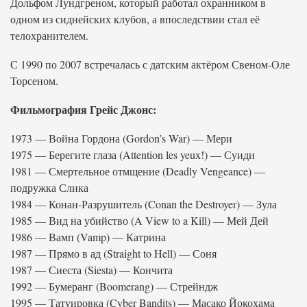
Дольфом Лундгреном, который работал охранником в
одном из сиднейских клубов, а впоследствии стал её
телохранителем.
С 1990 по 2007 встречалась с датским актёром Свеном-Оле
Торсеном.
Фильмография Грейс Джонс:
1973 — Война Гордона (Gordon’s War) — Мери
1975 — Берегите глаза (Attention les yeux!) — Суиди
1981 — Смертельное отмщение (Deadly Vengeance) —
подружка Слика
1984 — Конан-Разрушитель (Conan the Destroyer) — Зула
1985 — Вид на убийство (A View to a Kill) — Мей Дей
1986 — Вамп (Vamp) — Катрина
1987 — Прямо в ад (Straight to Hell) — Соня
1987 — Сиеста (Siesta) — Кончита
1992 — Бумеранг (Boomerang) — Стрейндж
1995 — Татуировка (Cyber Bandits) — Масако Йокохама