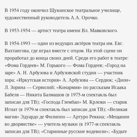
В 1954 году окончил Щукинское театральное училище,
художественный руководитель А.А. Орочко.
В 1953-1954 — артист театра имени Вл. Маяковского.
В 1954-1993 — один из ведущих актёров театра им. Евг.
Вахтангова, где играл вместе с отцом. На этой сцене он
проработал до конца своих дней. Среди его работ в театре:
«Фома Гордеев» М. Горького — Фома Гордеев; «Город на
заре» А. Н. Арбузова и Арбузовской студии — участник
хора; «Иркутская история» А. Арбузова — Сердюк; «Дион»
Л. Зорина — Сервилий; «Конармия» по рассказам Исаака
Бабеля — Никита Балмашов (в 1975-м спектакль был
записан для ТВ); «Господа Глембаи» М. Крлежи — старик
Игнат (в 1979-м спектакль был записан для ТВ); «Великая
магия» Эдуардо де Филиппо — Артуро Реккиа; «Мещанин
во дворянстве» — учитель музыки (в 1977-м спектакль
записан для ТВ); «Старинные русские водевили»; «Будьте