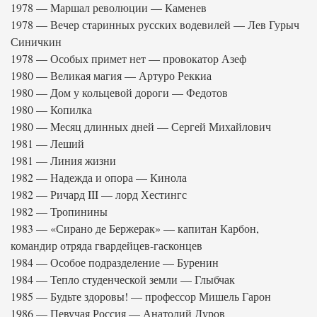
1978 — Маршал революции — Каменев
1978 — Вечер старинных русских водевилей — Лев Гурыч
Синичкин
1978 — Особых примет нет — провокатор Азеф
1980 — Великая магия — Артуро Реккиа
1980 — Дом у кольцевой дороги — Федотов
1980 — Копилка
1980 — Месяц длинных дней — Сергей Михайлович
1981 — Леший
1981 — Линия жизни
1982 — Надежда и опора — Кинола
1982 — Ричард III — лорд Хестингс
1982 — Тропинины
1983 — «Сирано де Бержерак» — капитан Карбон,
командир отряда гвардейцев-гасконцев
1984 — Особое подразделение — Буренин
1984 — Тепло студенческой земли — Глыбчак
1985 — Будьте здоровы! — профессор Мишель Гарон
1986 — Певучая Россия — Анатолий Дуров