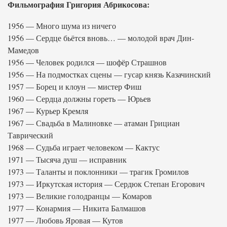
Фильмография Григория Абрикосова:
1956 — Много шума из ничего
1956 — Сердце бьётся вновь… — молодой врач Дин-
Мамедов
1956 — Человек родился — шофёр Страшнов
1956 — На подмостках сцены — гусар князь Казачинский
1957 — Борец и клоун — мистер Фиш
1960 — Сердца должны гореть — Юрьев
1967 — Курьер Кремля
1967 — Свадьба в Малиновке — атаман Грициан
Таврический
1968 — Судьба играет человеком — Кактус
1971 — Тысяча душ — исправник
1973 — Таланты и поклонники — трагик Громилов
1973 — Иркутская история — Сердюк Степан Егорович
1973 — Великие голодранцы — Комаров
1977 — Конармия — Никита Балмашов
1977 — Любовь Яровая — Кутов