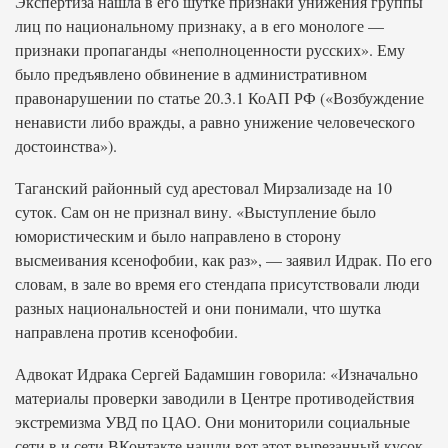
Экспертиза нашла в его шутке признаки унижения группы
лиц по национальному признаку, а в его монологе —
признаки пропаганды «неполноценности русских». Ему
было предъявлено обвинение в административном
правонарушении по статье 20.3.1 КоАП РФ («Возбуждение
ненависти либо вражды, а равно унижение человеческого
достоинства»).
Таганский районный суд арестовал Мирзализаде на 10
суток. Сам он не признал вину. «Выступление было
юмористическим и было направлено в сторону
высмеивания ксенофобии, как раз», — заявил Идрак. По его
словам, в зале во время его стендапа присутствовали люди
разных национальностей и они понимали, что шутка
направлена против ксенофобии.
Адвокат Идрака Сергей Бадамшин говорила: «Изначально
материалы проверки заводили в Центре противодействия
экстремизма УВД по ЦАО. Они мониторили социальные
сети в и сети ВКонтакте нашли вот этот вырезанный кусок