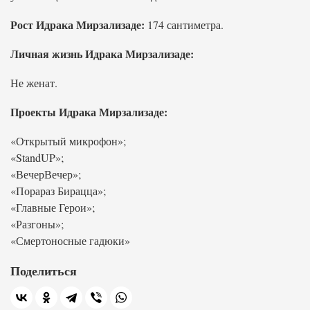
Рост Идрака Мирзализаде:
174 сантиметра.
Личная жизнь Идрака Мирзализаде:
Не женат.
Проекты Идрака Мирзализаде:
«Открытый микрофон»;
«StandUP»;
«ВечерВечер»;
«Порараз Бирацца»;
«Главные Герои»;
«Разгоны»;
«Смертоносные гадюки»
Поделиться