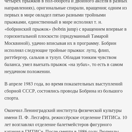
четырёх прыжков в пол-оборота и двойного акселя в разных
направлениях), оригинальные спирали, вращения; одним из
первых в мире овладел пятью разными тройными
прыжками, единственный в мире исполнял т. н.
«бобринский прыжок» (bobrin jump) с вращением впервые в
горизонтальной плоскости (придуманный Тамарой
Москвиной), удачно вписывая их в программу. Бобрин
исполнял следующие тройные прыжки: лутц, флип,
риттбергер, сальхов и тулуп. Обладая тонким чувством
баланса, умел выехать прыжок «на зубах», то есть в самом
неудачном положении.
В апреле 1983 года, во время показательных выступлений
сборной СССР, состоялись проводы Бобрина из большого
спорта.
Окончил Ленинградский института физической культуры
имени П. Ф. Лесгафта, режиссёрское отделение ГИТИСа. 10
лет возглавлял отделение балетмейстеров фигурного
катания в ГИТИСе. После смерти в 1986 году Людмилы