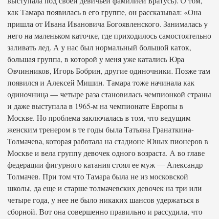
выступала под своей девичьей фамилией Братусь). О том,
как Тамара появилась в его группе, он рассказывал: «Она
пришла от Ивана Ивановича Богоявленского. Занималась у
него на маленьком каточке, где приходилось самостоятельно
заливать лед. А у нас был нормальный большой каток,
большая группа, в которой у меня уже катались Юра
Овчинников, Игорь Бобрин, другие одиночники. Позже там
появился и Алексей Мишин. Тамара тоже начинала как
одиночница — четыре раза становилась чемпионкой страны
и даже выступала в 1965-м на чемпионате Европы в
Москве. Но проблема заключалась в том, что ведущим
женским тренером в те годы была Татьяна Гранаткина-
Толмачева, которая работала на стадионе Юных пионеров в
Москве и вела группу девочек одного возраста. А во главе
федерации фигурного катания стоял ее муж — Александр
Толмачев. При том что Тамара была не из московской
школы, да еще и старше толмачевских девочек на три или
четыре года, у нее не было никаких шансов удержаться в
сборной. Вот она совершенно правильно и рассудила, что