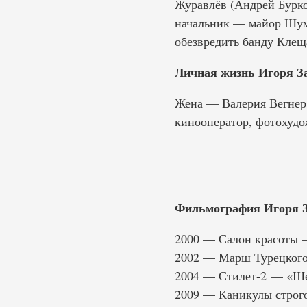
Журавлёв (Андрей Бурко
начальник — майор Шум
обезвредить банду Клещ
Личная жизнь Игоря З
Жена — Валерия Вегнер (
кинооператор, фотохудо
Фильмография Игоря З
2000 — Салон красоты 
2002 — Марш Турецкого
2004 — Стилет-2 — «Ш
2009 — Каникулы строг