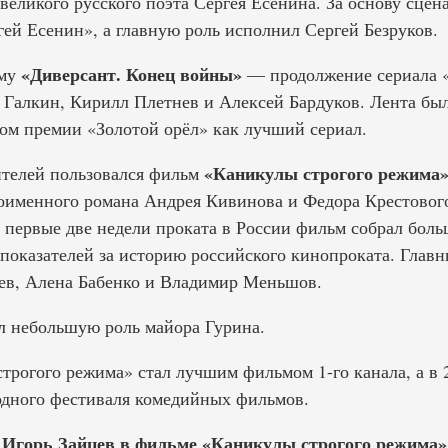
великого русского поэта Сергея Есенина. За основу сцен
гей Есенин», а главную роль исполнил Сергей Безруков.
«Диверсант. Конец войны»
аму
— продолжение сериала «
 Галкин, Кирилл Плетнев и Алексей Бардуков. Лента бы
ом премии «Золотой орёл» как лучший сериал.
«Каникулы строгого режима
ителей пользовался фильм
оименного романа Андрея Кивинова и Федора Крестового
за первые две недели проката в России фильм собрал боль
показателей за историю российского кинопроката. Главн
ев, Алена Бабенко и Владимир Меньшов.
л небольшую роль майора Гурина.
строгого режима» стал лучшим фильмом 1-го канала, а в 
дного фестиваля комедийных фильмов.
Игорь Зайцев в фильме «Каникулы строгого режима»