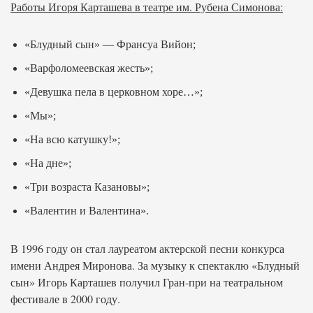
Работы Игоря Карташева в театре им. Рубена Симонова:
«Блудный сын» — Франсуа Вийон;
«Варфоломеевская жесть»;
«Девушка пела в церковном хоре…»;
«Мы»;
«На всю катушку!»;
«На дне»;
«Три возраста Казановы»;
«Валентин и Валентина».
В 1996 году он стал лауреатом актерской песни конкурса
имени Андрея Миронова. За музыку к спектаклю «Блудный
сын» Игорь Карташев получил Гран-при на театральном
фестивале в 2000 году.