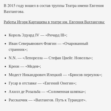
В 2015 году вошел в состав труппы Театра имени Евгения
Вахтангова.
Работы Игоря Карташева в театре им. Евгения Вахтангова:
Король Эдуард IV — «Ричард III»;
Иван Северьянович Флягин — «Очарованный
странник»;
N.N. — «Лепорелла — Стефан Цвейг. Новеллы»;
Креон — «Медея»;
Модест Никандрович Илецкий — «Брюсов переулок»;
Гусар в отставке — «Евгений Онегин»;
Ахилл де Розальба — «Соломенная шляпка»;
Рассказчик — «Вахтангов. Путь к Турандот».