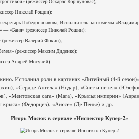
роптивой» (режиссер Оскарас Коршуновас);
жиссер Николай Рощин);
секретарь Победоносикова, Исполнитель пантомимы «Владимир
л» — «Баня» (режиссер Николай Рощин);
 (режиссер Валерий Фокин);
Земля» (режиссер Максим Диденко);
ссер Андрей Могучий).
 кино. Исполнил роли в картинах «Литейный (4-й сезон)
хин), «Сердце Ангела» (Нодар), «Снег и пепел» (Юзефо
в), «Ментовская сага» (Мага), «Крылья империи» (Авран
 крыса» (Федорцев), «Аиссе» (Де Пенье) и др.
Игорь Мосюк в сериале «Инспектор Купер-2»