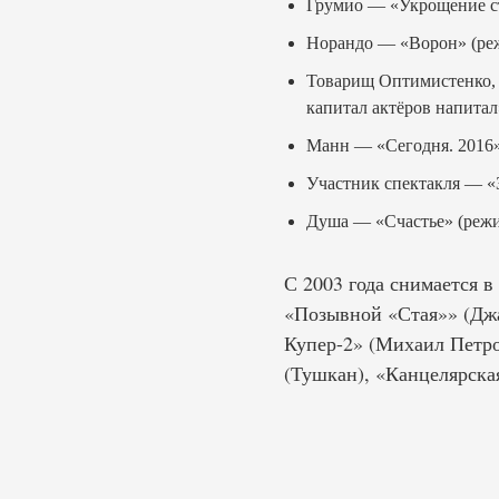
Грумио — «Укрощение ст
Норандо — «Ворон» (ре
Товарищ Оптимистенко, 
капитал актёров напита
Манн — «Сегодня. 2016»
Участник спектакля — «
Душа — «Счастье» (режи
С 2003 года снимается в
«Позывной «Стая»» (Джа
Купер-2» (Михаил Петро
(Тушкан), «Канцелярская