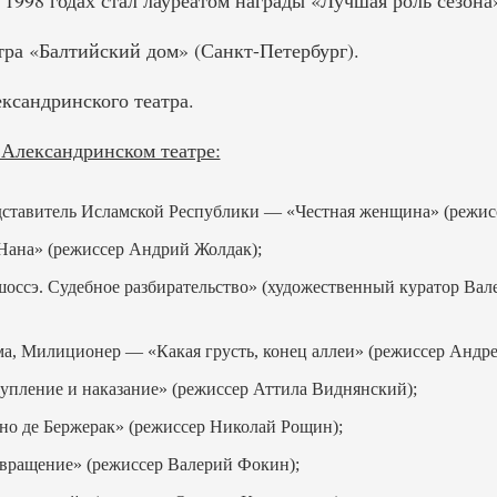
 1998 годах стал лауреатом награды «Лучшая роль сезона
тра «Балтийский дом» (Санкт-Петербург).
ксандринского театра.
Александринском театре:
дставитель Исламской Республики — «Честная женщина» (режис
Нана» (режиссер Андрий Жолдак);
оссэ. Судебное разбирательство» (художественный куратор Вал
ма, Милиционер — «Какая грусть, конец аллеи» (режиссер Андр
пление и наказание» (режиссер Аттила Виднянский);
но де Бержерак» (режиссер Николай Рощин);
вращение» (режиссер Валерий Фокин);