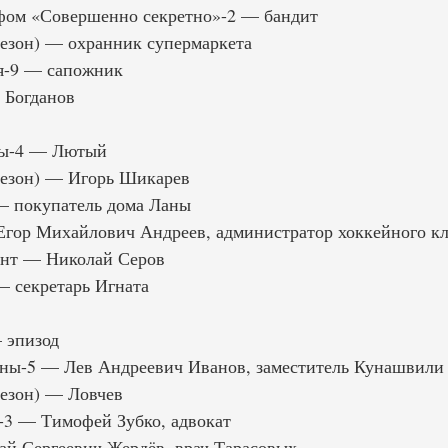
фом «Совершенно секретно»-2 — бандит
езон) — охранник супермаркета
я-9 — сапожник
 Богданов
лы-4 — Лютый
сезон) — Игорь Шикарев
 покупатель дома Ланы
гор Михайлович Андреев, администратор хоккейного к
ант — Николай Серов
 секретарь Игната
 эпизод
ны-5 — Лев Андреевич Иванов, заместитель Кунашвили
езон) — Ловчев
-3 — Тимофей Зубко, адвокат
й Сергеевич Жердёв, врач Тарасовых