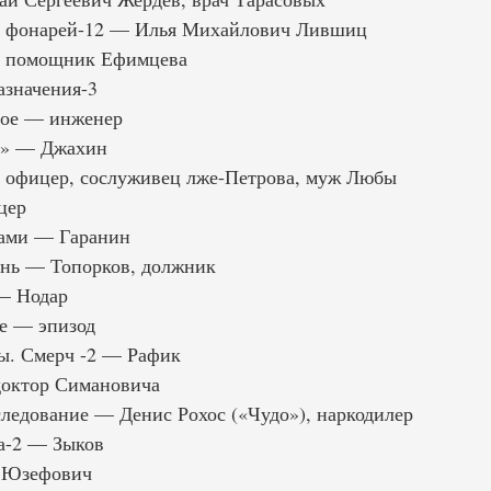
х фонарей-12 — Илья Михайлович Лившиц
, помощник Ефимцева
азначения-3
лое — инженер
я» — Джахин
 офицер, сослуживец лже-Петрова, муж Любы
цер
тами — Гаранин
нь — Топорков, должник
— Нодар
е — эпизод
ы. Смерч -2 — Рафик
доктор Симановича
ледование — Денис Рохос («Чудо»), наркодилер
а-2 — Зыков
— Юзефович