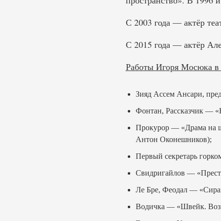
пространство». В 1996 и
С 2003 года — актёр теа
С 2015 года — актёр Але
Работы Игоря Мосюка в 
Зияд Ассем Ансари, пре
Фонтан, Рассказчик — «
Прокурор — «Драма на ш
Антон Оконешников);
Первый секретарь горко
Свидригайлов — «Престу
Ле Бре, Феодал — «Сира
Водичка — «Швейк. Воз