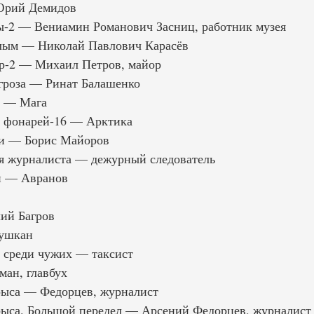
Юрий Демидов
-2 — Вениамин Романович Засниц, работник музея
лым — Николай Павлович Карасёв
р-2 — Михаил Петров, майор
гроза — Ринат Балашенко
а — Мага
 фонарей-16 — Арктика
и — Борис Майоров
я журналиста — дежурный следователь
и — Авранов
ий Багров
Тушкан
 среди чужих — таксист
ан, главбух
рыса — Федорцев, журналист
рыса. Большой передел — Арсений Федорцев, журналист