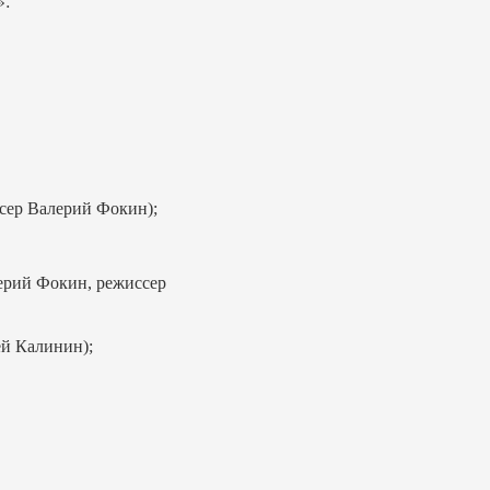
».
сер Валерий Фокин);
ерий Фокин, режиссер
ей Калинин);