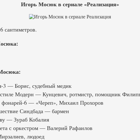
Игорь Мосюк в сериале «Реализация»
6 сантиметров.
осюка:
Мосюка:
-3 — Борис, судебный медик
 стиле Модерн — Кунцевич, ротмистр, помощник Филип
 фонарей-6 — «Череп», Михаил Прохоров
шествие Синдбада — бармен
ву — Зураб Кобалия
ета с оркестром — Валерий Рафаилов
ирзалиев, людоед