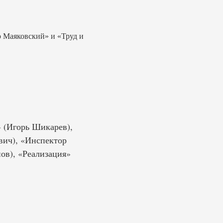
 Маяковский» и «Труд и
» (Игорь Шикарев),
вич), «Инспектор
ов), «Реализация»