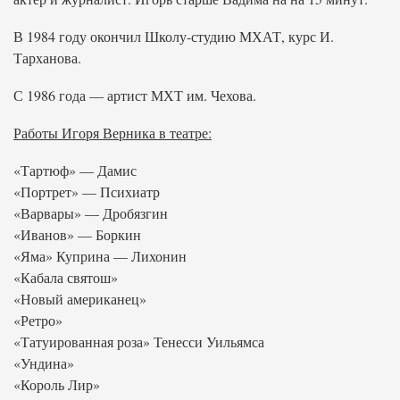
В 1984 году окончил Школу-студию МХАТ, курс И.
Тарханова.
С 1986 года — артист МХТ им. Чехова.
Работы Игоря Верника в театре:
«Тартюф» — Дамис
«Портрет» — Психиатр
«Варвары» — Дробязгин
«Иванов» — Боркин
«Яма» Куприна — Лихонин
«Кабала святош»
«Новый американец»
«Ретро»
«Татуированная роза» Тенесси Уильямса
«Ундина»
«Король Лир»