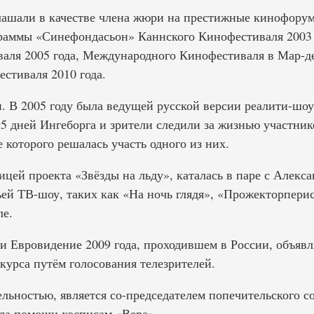
лашали в качестве члена жюри на престижные кинофорум
раммы «Синефондасьон» Каннского Кинофестиваля 2003 
аля 2005 года, Международного Кинофестиваля в Мар-дел
стиваля 2010 года.
и. В 2005 году была ведущей русской версии реалити-шо
5 дней Ингеборга и зрители следили за жизнью участнико
е которого решалась участь одного из них.
ицей проекта «Звёзды на льду», каталась в паре с Алек
ьей ТВ-шоу, таких как «На ночь глядя», «Прожекторпери
ле.
и Евровидение 2009 года, проходившем в России, объявл
курса путём голосования телезрителей.
льностью, является со-председателем попечительского с
да помощи хосписам «Вера».