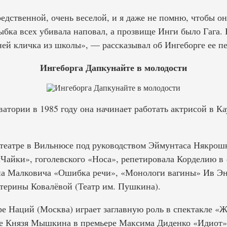
едственной, очень веселой, и я даже не помню, чтобы она
ыбка всех убивала наповал, а прозвище Инги было Гага. 
 ней кличка из школы», — рассказывал об Ингеборге ее п
Ингеборга Дапкунайте в молодости
атории в 1985 году она начинает работать актрисой в К
еатре в Вильнюсе под руководством Эймунтаса Някрошю
«Чайки», гоголевского «Носа», репетировала Корделию в
на Малковича «Ошибка речи», «Монологи вагины» Ив Энс
терины Ковалёвой (Театр им. Пушкина).
ре Наций (Москва) играет заглавную роль в спектакле «
же Князя Мышкина в премьере Максима Диденко «Идиот»