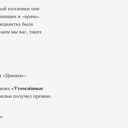
акой ночлежки они
женщин и «врача».
фициантка была
наем мы вас, таких
ьм «Циники».
«Утомлённые
лкова
 фильм получил премию
»