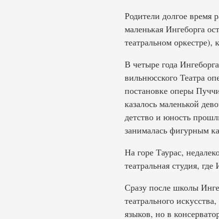
Родители долгое время р
маленькая Ингеборга ост
театральном оркестре), 
В четыре года Ингеборг
вильнюсского Театра оп
постановке оперы Пуччи
казалось маленькой дево
детство и юность прошли
занималась фигурным ка
На горе Таурас, недалек
театральная студия, где 
Сразу после школы Инге
театрального искусства,
языков, но в консерват