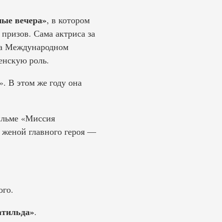
ые вечера»
, в котором
призов. Сама актриса за
 на Международном
енскую роль.
». В этом же году она
ильме «Миссия
 женой главного героя —
ого.
тильда»
.