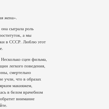
ая жена».
м она сыграла роль
роституток, а мы
шки в СССР. Люблю этот
е.
 Несколько сцен фильма,
щин легкого поведения,
ины, смертельно
 учли, что в образах
 ярким макияжем,
ась в белом врачебном
 обратит внимание
йте.