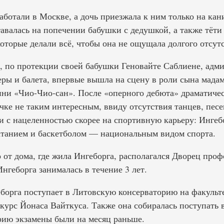
аботали в Москве, а дочь приезжала к ним только на ка
авалась на попечении бабушки с дедушкой, а также тёти
которые делали всё, чтобы она не ощущала долгого отсут
а, по протекции своей бабушки Геновайте Саблиене, адм
еры и балета, впервые вышла на сцену в роли сына мада
ни «Чио-Чио-сан». После «оперного дебюта» драматичес
чке не таким интересным, ввиду отсутствия танцев, песе
 с нацеленностью скорее на спортивную карьеру: Ингебо
танием и баскетболом — национальным видом спорта.
о от дома, где жила Ингеборга, располагался Дворец про
Ингеборга занималась в течение 3 лет.
борга поступает в Литовскую консерваторию на факульте
 курс Йонаса Вайткуса. Также она собиралась поступать
орию экзамены были на месяц раньше.