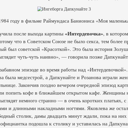
1984 году в фильме Раймундаса Баниониса «Моя маленьк
«Интердевочка»
учила после выхода картины
, в которо
тому что в Советском Союзе не было секса, тем более п
рый был советской «Красоткой». Это была история Золу
ыглядит чуть-чуть наивно», — говорила позже Дапкунайт
 забавном эпизоде во время работы над «Интердевочкой».
ва была медсестрой, а Дапкунайте и Розанова играли жен
льнице. Закончив поздно вечером очередной эпизод карт
и попить кофе в ближайшем открытом кафе. Женщины не
ыглядят немного странно — в очень коротких платьях, с
ми и длинными накладными ногтями. Яковлева же остал
ободный столик, дамы двадцать минут ждали, пока на них
 официантка подошла к столику и уставилась на Дапкуна