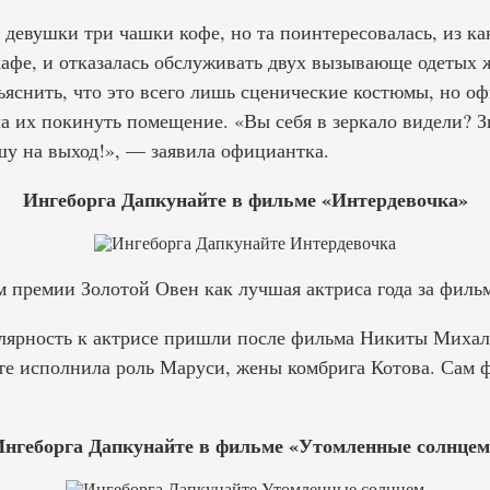
 девушки три чашки кофе, но та поинтересовалась, из к
кафе, и отказалась обслуживать двух вызывающе одетых 
яснить, что это всего лишь сценические костюмы, но о
а их покинуть помещение. «Вы себя в зеркало видели? З
шу на выход!», — заявила официантка.
Ингеборга Дапкунайте в фильме «Интердевочка»
ом премии Золотой Овен как лучшая актриса года за фил
лярность к актрисе пришли после фильма Никиты Миха
йте исполнила роль Маруси, жены комбрига Котова. Сам
Ингеборга Дапкунайте в фильме «Утомленные солнцем