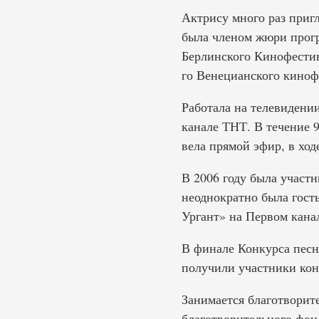
Актрису много раз приг
была членом жюри прог
Берлинского Кинофестив
го Венецианского кинофе
Работала на телевидени
канале ТНТ. В течение 9
вела прямой эфир, в ход
В 2006 году была участн
неоднократно была гост
Ургант» на Первом кана
В финале Конкурса песн
получили участники кон
Занимается благотворите
благотворительного фон