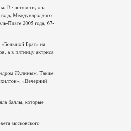
ы. В частности, она
года, Международного
ь-Плате 2005 года, 67-
у «Большой Брат» на
в, а в пятницу актриса
сандром Жулиным. Также
схилтон», «Вечерний
яла баллы, которые
овета московского