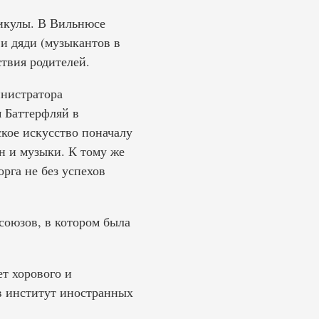
никулы. В Вильнюсе
 и дяди (музыкантов в
ствия родителей.
инистратора
м Баттерфляй в
кое искусство поначалу
н и музыки. К тому же
рга не без успехов
фсоюзов, в котором была
т хорового и
 в институт иностранных