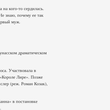
 на кого-то сердилась.
Не знаю, почему ее так
ервый муж.
аунасском драматическом
са. Участвовала в
 «Короле Лире». Позже
лер (реж. Роман Козак),
Жанна» в постановке
.