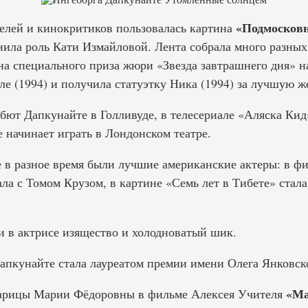
«Подмосковн
елей и кинокритиков пользовалась картина
нила роль Кати Измайловой. Лента собрала много разных 
ена специального приза жюри «Звезда завтрашнего дня»
е (1994) и получила статуэтку Ника (1994) за лучшую ж
ебют Дапкунайте в Голливуде, в телесериале «Аляска Кид
е начинает играть в Лондонском театре.
е в разное время были лучшие американские актеры: в ф
ла с Томом Крузом, в картине «Семь лет в Тибете» стала
и в актрисе изящество и холодноватый шик.
Дапкунайте стала лауреатом премии имени Олега Янковск
«Ма
тарицы Марии Фёдоровны в фильме Алексея Учителя