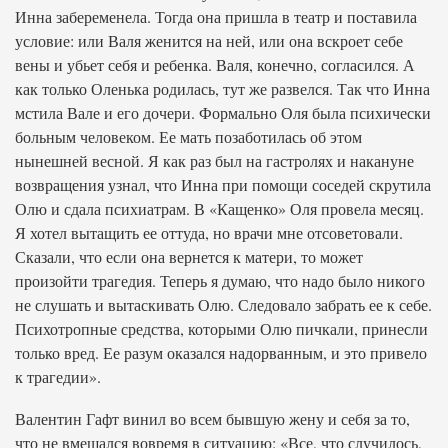
Инна забеременела. Тогда она пришла в театр и поставила
условие: или Валя женится на ней, или она вскроет себе
вены и убьет себя и ребенка. Валя, конечно, согласился. А
как только Оленька родилась, тут же развелся. Так что Инна
мстила Вале и его дочери. Формально Оля была психически
больным человеком. Ее мать позаботилась об этом
нынешней весной. Я как раз был на гастролях и накануне
возвращения узнал, что Инна при помощи соседей скрутила
Олю и сдала психиатрам. В «Кащенко» Оля провела месяц.
Я хотел вытащить ее оттуда, но врачи мне отсоветовали.
Сказали, что если она вернется к матери, то может
произойти трагедия. Теперь я думаю, что надо было никого
не слушать и вытаскивать Олю. Следовало забрать ее к себе.
Психотропные средства, которыми Олю пичкали, принесли
только вред. Ее разум оказался надорванным, и это привело
к трагедии».
Валентин Гафт винил во всем бывшую жену и себя за то,
что не вмешался вовремя в ситуацию: «Все, что случилось,