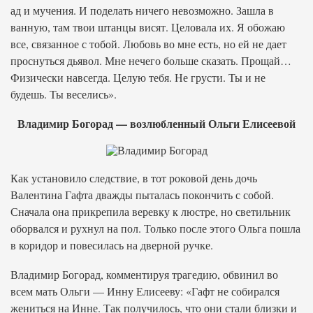
ад и мучения. И поделать ничего невозможно. Зашла в
ванную, там твои штанцы висят. Целовала их. Я обожаю
все, связанное с тобой. Любовь во мне есть, но ей не дает
проснуться дьявол. Мне нечего больше сказать. Прощай…
Физически навсегда. Целую тебя. Не грусти. Ты и не
будешь. Ты веселись».
Владимир Богорад — возлюбленный Ольги Елисеевой
Как установило следствие, в тот роковой день дочь
Валентина Гафта дважды пыталась покончить с собой.
Сначала она прикрепила веревку к люстре, но светильник
оборвался и рухнул на пол. Только после этого Ольга пошла
в коридор и повесилась на дверной ручке.
Владимир Богорад, комментируя трагедию, обвинил во
всем мать Ольги — Инну Елисееву: «Гафт не собирался
жениться на Инне. Так получилось, что они стали близки и