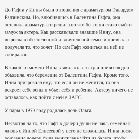
До Гафта у Инны были отношения с драматургом Эдвардом
Радзинским. Но, влюбившись в Валентина Гафта, она
оставила драматурга и решила во что бы то ни стало выйти
замуж за актера. Как рассказывали знавшие Инну, она
выросла в обеспеченной и влиятельной семье и привыкла
получала то, что хочет. Но сам Гафт жениться на ней не
собирался.
В какой-то момент Инна заявилась в театр и привселюдно
объявила, что беременна от Валентина Гафта. Кроме того,
Инна пригрозила ему, что если он не женится, то она
вскроет себе вены и убьет себя и ребенка. Актеру ничего не
оставалось, как пойти с ней в ЗАГС.
У пары в 1973 году родилась дочь Ольга.
Несмотря на то, что Гафт в дочери души не чаял, семейная
жизнь с Инной Елисеевой у него не сложилась. Инна после
рождения дочери была вынуждена уйти из балета, чтобы