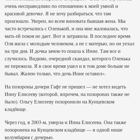
очень несправедливо по отношению к моей умной и
красивой девочке. Я не хочу разбираться, что там
произошло. Уверен, во всем виновата бывшая жена. Мы
часто встречались с Оленькой, и она мне жаловалась, что
мать ей покоя не дает. Вот и затравила. В последнее время
Оля жила с молодым человеком, а не с матерью, но он уехал
на три дня. И дочка зачем-то пошла к Инне. Там все и
случилось. Видимо, очередной скандал, которого Оленька
не пережила. Я в свое время ушел и в том доме больше не
бывал. Жалею только, что дочь Инне оставил».
На похороны дочери Гафт не пришел — не хотел видеть
Инну Елисееву (которой, впрочем, на похоронах также не
было). Ольгу Елисееву похоронили на Кунцевском
кладбище.
Через год, в 2003-м, умерла и Инна Елисеева. Она также
похоронена на Кунцевском кладбище — в одной нише
колумбария с дочерью.