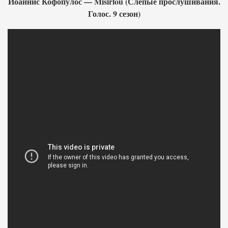
Иоаннис Кофопулос — Misirlou (Слепые прослушивания.
Голос. 9 сезон)