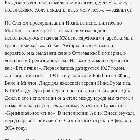
Когда мой сын просил меня, почему я не иду на «Голос», я
подал заявку. Хочу показать, как я могу петь», — заявил он.
На Слепом прослушивании Иоаннис исполнил песню
Misirlou — популярную фольклорную мелодию,
исполнявшуюся с начала XX века еврейскими, арабскими и
греческими музыкантами. Авторы неизвестны, но,
вероятно, она была написана в Оттоманской империи, в
восточном Средиземноморье. Название можно перевести
как «Египтянка». Первая запись датируется 1927 годом.
Английский текст в 1941 году написали Боб Рассел, Фред
Вайс и Милтон Лидс для джазовой версии Ника Рубаниса.
В 1962 году серф-рок-версию песни записал гитарист Дик
Дейл, в его исполнении она стала международным хитом, а
позже вошла в саундтрек к фильму Квентина Тарантино
«Криминальное чтиво». В исполнении Анны Висси звучала
перед соревнованиями на Олимпийских играх в Афинах в
2004 году.