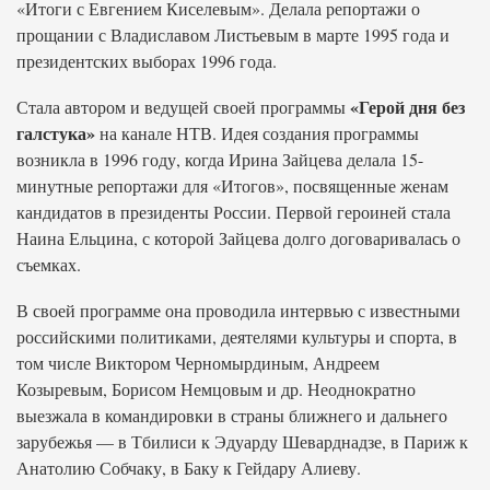
«Итоги с Евгением Киселевым». Делала репортажи о
прощании с Владиславом Листьевым в марте 1995 года и
президентских выборах 1996 года.
«Герой дня без
Стала автором и ведущей своей программы
галстука»
на канале НТВ. Идея создания программы
возникла в 1996 году, когда Ирина Зайцева делала 15-
минутные репортажи для «Итогов», посвященные женам
кандидатов в президенты России. Первой героиней стала
Наина Ельцина, с которой Зайцева долго договаривалась о
съемках.
В своей программе она проводила интервью с известными
российскими политиками, деятелями культуры и спорта, в
том числе Виктором Черномырдиным, Андреем
Козыревым, Борисом Немцовым и др. Неоднократно
выезжала в командировки в страны ближнего и дальнего
зарубежья — в Тбилиси к Эдуарду Шеварднадзе, в Париж к
Анатолию Собчаку, в Баку к Гейдару Алиеву.