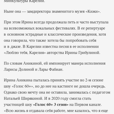
Минкультуры Карелии.
Ныне она — замдиректора знаменитого музея «Кижи».
При этом Ирина всегда продолжала петь и часто выступала
на всевозможных вокальных фестивалях. В ее репертуаре
в основном эстрадные и классические произведения, хотя
она говорила, что также хотела бы попробовать себя
и в джазе. В Карелии известна песня в ее исполнении
«Люблю тебя, Карелия» авторства Ирины Грибулиной.
По словам Аникиной, ей импонирует манера исполнения
Ларисы Долиной и Лары Фабиан.
Ирина Аникина пыталась принять участие во 2-м сезоне
шоу «Голос 60+», но до нее на кастинге не дошла очередь.
Однако свою мечту она не оставила, занималась с педагогом
Натальей Ширякиной. И в 2020 году смогла стать
«Голос 60+ 3 сезон»
участницей шоу
на Первом канале.
«Всю жизнь я отдавала себя работе, мне казалось, что я еще