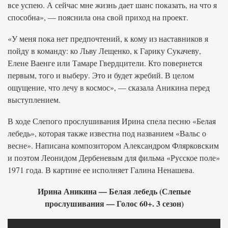
все успею. А сейчас мне жизнь дает шанс показать, на что я
способна», — пояснила она свой приход на проект.
«У меня пока нет предпочтений, к кому из наставников я
пойду в команду: ко Льву Лещенко, к Гарику Сукачеву,
Елене Ваенге или Тамаре Гвердцители. Кто повернется
первым, того и выберу. Это и будет жребий. В целом
ощущение, что лечу в космос», — сказала Аникина перед
выступлением.
В ходе Слепого прослушивания Ирина спела песню «Белая
лебедь», которая также известна под названием «Вальс о
весне». Написана композитором Александром Флярковским
и поэтом Леонидом Дербеневым для фильма «Русское поле»
1971 года. В картине ее исполняет Галина Ненашева.
Ирина Аникина — Белая лебедь (Слепые
прослушивания — Голос 60+. 3 сезон)