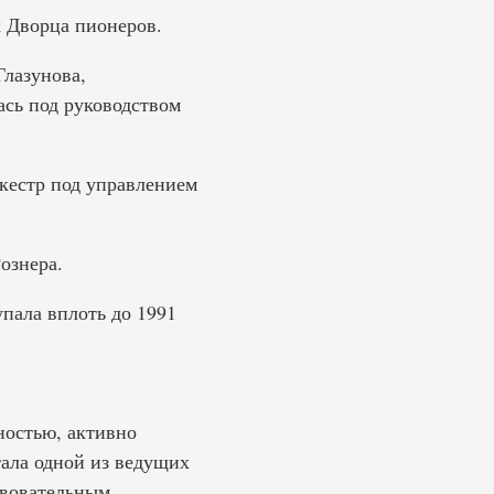
х Дворца пионеров.
Глазунова,
ась под руководством
кестр под управлением
ознера.
упала вплоть до 1991
остью, активно
тала одной из ведущих
твовательным,