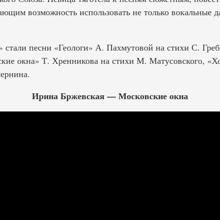
ающим возможность использовать не только вокальные д
» стали песни «Геологи» А. Пахмутовой на стихи С. Греб
кие окна» Т. Хренникова на стихи М. Матусовского, «Х
мернина.
Ирина Бржевская — Московские окна