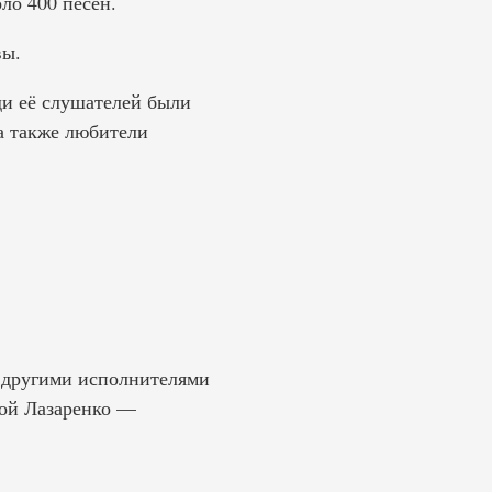
ло 400 песен.
вы.
ди её слушателей были
а также любители
с другими исполнителями
ой Лазаренко —