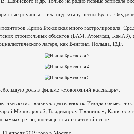
В. Шаинского и др. Только на радио певица записала око
аринные романсы. Пела под гитару песни Булата Окуджа
мпозиторов Ирина Бржевская много гастролировала. Сре
тских строительных объектов (БАМ, Атоммаш, КамАЗ), 
оциалистического лагеря, как Венгрия, Польша, ГДР.
небольшую роль в фильме «Новогодний календарь».
 активную гастрольную деятельность. Иногда совместно 
амарой Миансаровой, Владимиром Трошиным, Капитолин
ограммах-ретро, посвящённых советской песне.
17 апреля 2019 года в Москве.