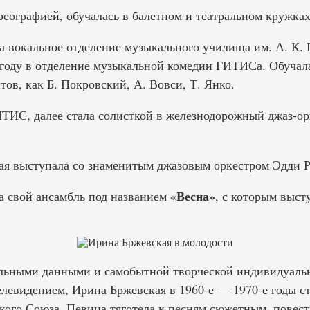
реографией, обучалась в балетном и театральном кружка
а вокальное отделение музыкального училища им. А. К. 
 году в отделение музыкальной комедии ГИТИСа. Обучал
ов, как Б. Покровский, А. Вовси, Т. Янко.
ИТИС, далее стала солисткой в железнодорожный джаз-ор
ая выступала со знаменитым джазовым оркестром Эдди Р
«Весна»
ла свой ансамбль под названием
, с которым выст
льными данными и самобытной творческой индивидуальн
елевидением, Ирина Бржевская в 1960-е — 1970-е годы с
кого Союза. Певица тяготела к песням сюжетным, повес