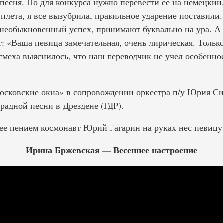
песня. Но для конкурса нужно перевести ее на немецкий
уплета, я все вызубрила, правильное ударение поставили
необыкновенный успех, принимают буквально на ура. А
 «Ваша певица замечательная, очень лирическая. Только
смеха выяснилось, что наш переводчик не учел особенно
Московские окна» в сопровождении оркестра п/у Юрия Си
радной песни в Дрездене (ГДР).
 пением космонавт Юрий Гагарин на руках нес певицу 
Ирина Бржевская — Весеннее настроение