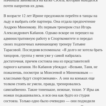
почти напротив их дома.
В возрасте 12 лет Ирине предложили перейти в танцы на
льду и выбрать себе партнера. Она отдала предпочтение
Андрею Миненкову. Их первым тренером стал Игорь
Александрович Кабанов. Однако вскоре он перешел на
административную работу в Спорткомитете и передал
своих подопечных начинающему тренеру Татьяне
Тарасовой. Последняя вспоминала: «Я долго не хотела брать
танцоров, группа у меня уже у самой набралась
достаточная, причем состояла она из представителей
парного катания. Но Кабанов убеждал: «Возьми, Таня, не
пожалеешь, посмотри за Моисеевой и Миненковым —
классными будут спортсменами». А они на коньках еще
толком стоять не умели, правда, тренировались
самозабвенно. Такие тоненькие, нежные, тихие. У Иры аж
ножки подкашивались, и вся она как будто из студня
состояла. Только одно было очевидно — они подходили