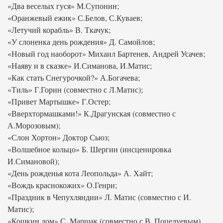
«Два веселых гуся» М.Супонин;
«Оранжевый ежик» С.Белов, С.Куваев;
«Летучий корабль» В. Ткачук;
«У слоненка день рождения» Д. Самойлов;
«Новый год наоборот» Михаил Бартенев, Андрей Усачев;
«Наяву и в сказке» И.Симанова, И.Матис;
«Как стать Снегурочкой?» А.Богачева;
«Тиль» Г.Горин (совместно с Л.Матис);
«Привет Мартышке» Г.Остер;
«Вверхтормашками!» К.Драгунская (совместно с
А.Морозовым);
«Слон Хортон» Доктор Сьюз;
«Волшебное кольцо» Б. Шергин (инсценировка
И.Симановой);
«День рожденья кота Леопольда» А. Хайт;
«Вождь краснокожих» О.Генри;
«Праздник в Чепухляндии» Л. Матис (совместно с И.
Матис);
«Кошкин дом» С. Маршак (совместно с В. Поцелуевым).