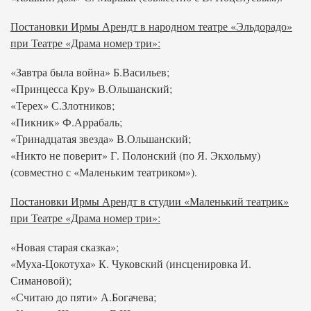
Постановки Ирмы Арендт в народном театре «Эльдорадо»
при Театре «Драма номер три»:
«Завтра была война» Б.Васильев;
«Принцесса Кру» В.Ольшанский;
«Терех» С.Злотников;
«Пикник» Ф.Аррабаль;
«Тринадцатая звезда» В.Ольшанский;
«Никто не поверит» Г. Полонский (по Я. Экхольму)
(совместно с «Маленьким театриком»).
Постановки Ирмы Арендт в студии «Маленький театрик»
при Театре «Драма номер три»:
«Новая старая сказка»;
«Муха-Цокотуха» К. Чуковский (инсценировка И.
Симановой);
«Считаю до пяти» А.Богачева;