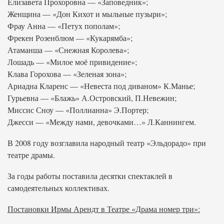
Елизавета Прохоровна — «Заповедник»;
Женщина — «Дон Кихот и мыльные пузыри»;
Фрау Анна — «Петух пополам»;
Фрекен Розенблюм — «Кукарямба»;
Атаманша — «Снежная Королева»;
Лошадь — «Милое моё привидение»;
Клава Горохова — «Зеленая зона»;
Ариадна Кларенс — «Невеста под диваном» К.Манье;
Гурьевна — «Блажь» А.Островский, П.Невежин;
Миссис Сноу — «Поллианна» Э.Портер;
Джесси — «Между нами, девочками…» Л.Каннингем.
В 2008 году возглавила народный театр «Эльдорадо» при
театре драмы.
За годы работы поставила десятки спектаклей в
самодеятельных коллективах.
Постановки Ирмы Арендт в Театре «Драма номер три»: