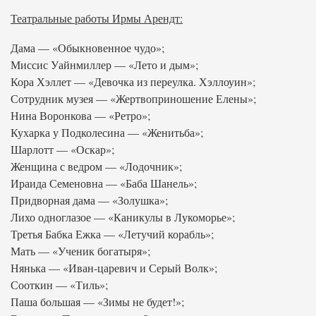
Театральные работы Ирмы Арендт:
Дама — «Обыкновенное чудо»;
Миссис Уайнмиллер — «Лето и дым»;
Кора Хэллет — «Девочка из переулка. Хэллоуин»;
Сотрудник музея — «Жертвоприношение Елены»;
Нина Воронкова — «Ретро»;
Кухарка у Подколесина — «Женитьба»;
Шарлотт — «Оскар»;
Женщина с ведром — «Лодочник»;
Ираида Семеновна — «Баба Шанель»;
Придворная дама — «Золушка»;
Лихо одноглазое — «Каникулы в Лукоморье»;
Третья Бабка Ежка — «Летучий корабль»;
Мать — «Ученик богатыря»;
Нянька — «Иван-царевич и Серый Волк»;
Сооткин — «Тиль»;
Паша большая — «Зимы не будет!»;