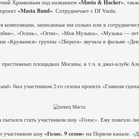
«Masta & Hacker»
гений Храмковым под названием
, такж
«Masta Band»
 проект
. Сотрудничает с DJ Varda.
я композиции, записанные им сольно или в сотрудничест
юбви», «Осень», «Огни», «Моя Музыка», «Музыка — лет
сня «Кружимся» группы «2Берега» звучала в фильме «Де
 престижных площадках Москвы, в т.ч. в джаз-клубе Але
Band» был участником 2-го сезона проекта «Главная сцен
 пытался стать участником шоу «Голос». Ему повезло лиш
«Голос. 9 сезон»
ал участником шоу
на Первом канале. «Д