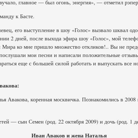
вучало, главное — был огонь, энергия», — отметил рэпер
манду к Басте.
певец, его выступление в шоу «Голос» вызвало шквал од
ении 2 дней, после выхода эфира шоу «Голос», мой теле
и Мира ко мне пришло множество откликов!.. Вы не предс
ы послушали мои песни и написали положительные отзывы
тараться еще с большей силой работать и выпускать все 
вакова:
ья Авакова, коренная москвичка. Познакомились в 2008 
тей — сын Семен (род. 22 октября 2009) и дочь (род. 1 д
Иван Аваков и жена Наталья