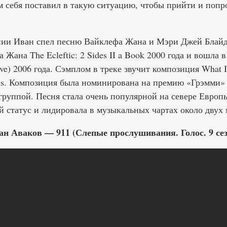
ам себя поставил в такую ситуацию, чтобы прийти и поп
ии Иван спел песню Вайклефа Жана и Мэри Джей Блайд
 Жана The Ecleftic: 2 Sides II a Book 2000 года и вошла 
tive) 2006 года. Сэмплом в треке звучит композиция What
ns. Композиция была номинирована на премию «Грэмми»
группой. Песня стала очень популярной на севере Европы
 статус и лидировала в музыкальных чартах около двух 
ан Аваков — 911 (Слепые прослушивания. Голос. 9 сез