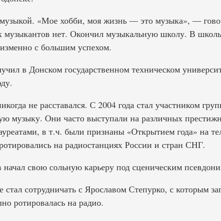
 музыкой. «Мое хобби, моя жизнь — это музыка», — гово
 музыкантов нет. Окончил музыкальную школу. В школь
еизменно с большим успехом.
учил в Донском государственном техническом университ
ду.
икогда не расставался. С 2004 года стал участником груп
ю музыку. Они часто выступали на различных престижн
ауреатами, в т.ч. были признаны «Открытием года» на те
ротировались на радиостанциях России и стран СНГ.
в начал свою сольную карьеру под сценическим псевдон
де стал сотрудничать с Ярославом Степурко, с которым з
шно ротировалась на радио.