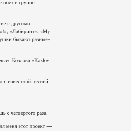
е поет в группе
ве с другими
о!», «Лабиринт», «My
вушки бывают разные»
ксея Козлова «Kozlov
а» с известной песней
ь с четвертого раза.
ля меня этот проект —