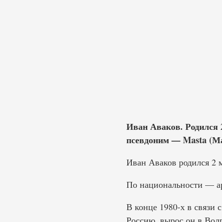
Иван Аваков. Родился 2
псевдоним — Masta (Мас
Иван Аваков родился 2 м
По национальности — а
В конце 1980-х в связи 
Россию, вырос он в Вол