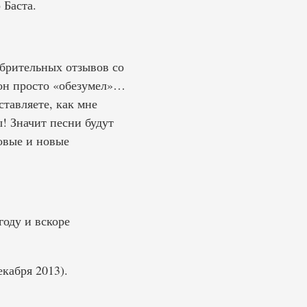
 Баста.
обрительных отзывов со
фон просто «обезумел»…
тавляете, как мне
! Значит песни будут
новые и новые
году и вскоре
екабря 2013).