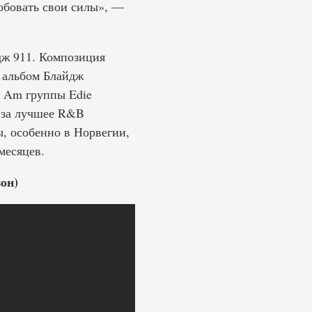
робовать свои силы», —
ж 911. Композиция
в альбом Блайдж
 I Am группы Edie
 за лучшее R&B
, особенно в Норвегии,
месяцев.
он)