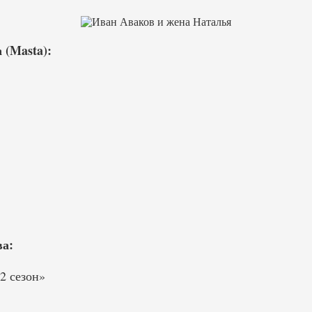
(Masta):
а:
2 сезон»