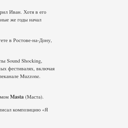
рил Иван. Хотя в его
ные же годы начал
ете в Ростове-на-Дону,
пы Sound Shocking,
ых фестивалях, включая
леканале Muzzone.
Masta
имом
(Маста).
аписал композицию «Я