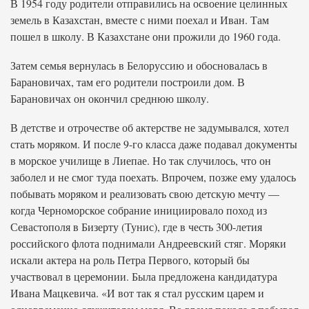
В 1954 году родители отправились на освоение целинных
земель в Казахстан, вместе с ними поехал и Иван. Там
пошел в школу. В Казахстане они прожили до 1960 года.
Затем семья вернулась в Белоруссию и обосновалась в
Барановичах, там его родители построили дом. В
Барановичах он окончил среднюю школу.
В детстве и отрочестве об актерстве не задумывался, хотел
стать моряком. И после 9-го класса даже подавал документы
в морское училище в Лиепае. Но так случилось, что он
заболел и не смог туда поехать. Впрочем, позже ему удалось
побывать моряком и реализовать свою детскую мечту —
когда Черноморское собрание инициировало поход из
Севастополя в Бизерту (Тунис), где в честь 300-летия
российского флота поднимали Андреевский стяг. Моряки
искали актера на роль Петра Первого, который бы
участвовал в церемонии. Была предложена кандидатура
Ивана Мацкевича. «И вот так я стал русским царем и