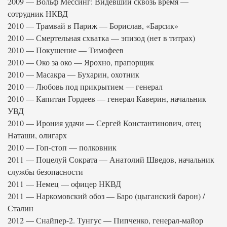
2009 — Вольф Мессинг: Видевший сквозь время —
сотрудник НКВД
2010 — Трамвай в Париж — Борислав, «Барсик»
2010 — Смертельная схватка — эпизод (нет в титрах)
2010 — Покушение — Тимофеев
2010 — Око за око — Ярохно, прапорщик
2010 — Масакра — Бухарин, охотник
2010 — Любовь под прикрытием — генерал
2010 — Капитан Гордеев — генерал Каверин, начальник
УВД
2010 — Ирония удачи — Сергей Константинович, отец
Наташи, олигарх
2010 — Гоп-стоп — полковник
2011 — Поцелуй Сократа — Анатолий Шведов, начальник
службы безопасности
2011 — Немец — офицер НКВД
2011 — Наркомовский обоз — Баро (цыганский барон) /
Сталин
2012 — Снайпер-2. Тунгус — Пипченко, генерал-майор