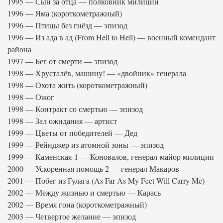
1995 — Сын за отца — полковник милиции
1996 — Яма (короткометражный)
1996 — Птицы без гнёзд — эпизод
1996 — Из ада в ад (From Hell to Hell) — военный комендант
района
1997 — Бег от смерти — эпизод
1998 — Хрусталёв, машину! — «двойник» генерала
1998 — Охота жить (короткометражный)
1998 — Ожог
1998 — Контракт со смертью — эпизод
1998 — Зал ожидания — артист
1999 — Цветы от победителей — Дед
1999 — Рейнджер из атомной зоны — эпизод
1999 — Каменская-1 — Коновалов, генерал-майор милиции
2000 — Ускоренная помощь 2 — генерал Макаров
2001 — Побег из Гулага (As Far As My Feet Will Carry Me)
2002 — Между жизнью и смертью — Карась
2002 — Время гона (короткометражный)
2003 — Четвертое желание — эпизод