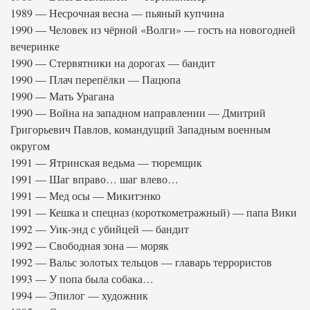
1989 — Несрочная весна — пьяный купчина
1990 — Человек из чёрной «Волги» — гость на новогодней
вечеринке
1990 — Стервятники на дорогах — бандит
1990 — Плач перепёлки — Пацюпа
1990 — Мать Урагана
1990 — Война на западном направлении — Дмитрий
Григорьевич Павлов, командущий Западным военным
округом
1991 — Ятринская ведьма — тюремщик
1991 — Шаг вправо… шаг влево…
1991 — Мед осы — Микитэнко
1991 — Кешка и спецназ (короткометражный) — папа Вики
1992 — Уик-энд с убийцей — бандит
1992 — Свободная зона — моряк
1992 — Вальс золотых тельцов — главарь террористов
1993 — У попа была собака…
1994 — Эпилог — художник