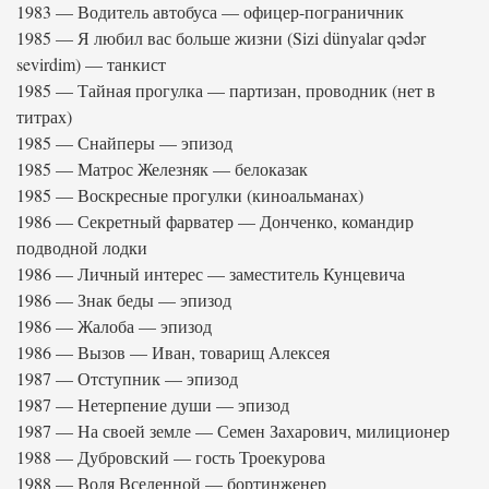
1983 — Водитель автобуса — офицер-пограничник
1985 — Я любил вас больше жизни (Sizi dünyalar qədər
sevirdim) — танкист
1985 — Тайная прогулка — партизан, проводник (нет в
титрах)
1985 — Снайперы — эпизод
1985 — Матрос Железняк — белоказак
1985 — Воскресные прогулки (киноальманах)
1986 — Секретный фарватер — Донченко, командир
подводной лодки
1986 — Личный интерес — заместитель Кунцевича
1986 — Знак беды — эпизод
1986 — Жалоба — эпизод
1986 — Вызов — Иван, товарищ Алексея
1987 — Отступник — эпизод
1987 — Нетерпение души — эпизод
1987 — На своей земле — Семен Захарович, милиционер
1988 — Дубровский — гость Троекурова
1988 — Воля Вселенной — бортинженер