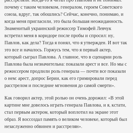
почему с таким человеком, генералом, героем Советского
союза, вдруг, так обошлись? Сейчас, конечно, понимаю, и
когда меня пригласили, это была большая неожиданность.
Знаменитый украинский режиссер Тимофей Левчук
встретил меня в коридоре после пробы и спросил: ну,
Павлов, как дела? Тогда я понял, что я утвержден. И вот так
это все и началось. Горжусь тем, что я первый актер,
который сыграл Павлова. А главное, что в сценарии роль
Павлова была незначительна: показали арест и все. Но мы с
режиссером продлили роль генерала — почти все показали
о нем: арест, допрос Берии, как его гримировали перед
расстрелом и последние мгновения до самой смерти».
Как говорил актер, этой ролью он очень дорожил: «В этой
картине мне довелось играть генерала Павлова, и я, кстати,
стал первым актером, который воплотил на экране этот
образ. Я воссоздал память о великом человеке, который был
незаслуженно обвинен и расстрелян».