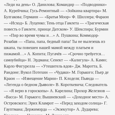
«Леди на день» О. Данилова; Командир — «Подводники»
А. Курейчика; Гусь-Ремонтный — «Зойкина квартира» М.
Булгакова; Германн — «Братья Моор» Ф. Шиллера; Фараон
— «Исход» Б. Луценко; Тень отца Гамлета — «Трагическая
повесть о Гамлете, принце Датском» У. Шекспира; Бурмин
— «Пир во время чумы и…» А. Пушкина; Коммодор-
Розабав — «Папа, папа, бедный папа! Ты не вылезешь из
шкапа, ты повешен нашей мамой между платьем и
пижамой…» А. Копита; Пугачёв — «Срочно требуется…
самоубийца» Н. Эрдмана; Сенект — «Калигула» А. Камю;
Карло Фигурелла — «Утешитель вдов» Дж. Маротта, Б.
Рандоне; Вукол Потехин — «Чудаки» М. Горького; Пьер де
Краон — «Извещение Марии» П. Клоделя; Пьянда —
«Легенда о бедном Дьяволе» В. Короткевича; Следователь
— «Я верю в гороскопы» А. Карелина; Прохор Железнов —
«Васса» М. Горького; Вышневский — «Доходное место» А.
Островского; Эрих Кламрот — «Перед заходом солнца» Г.
Гауптмана; Держиморда — «Экзекутор» А. Дударева;