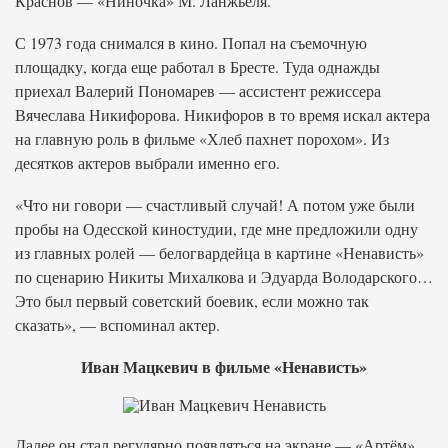
Краснов — «Ниночка» М. Ланжьеля.
С 1973 года снимался в кино. Попал на съемочную
площадку, когда еще работал в Бресте. Туда однажды
приехал Валерий Пономарев — ассистент режиссера
Вячеслава Никифорова. Никифоров в то время искал актера
на главную роль в фильме «Хлеб пахнет порохом». Из
десятков актеров выбрали именно его.
«Что ни говори — счастливый случай! А потом уже были
пробы на Одесской киностудии, где мне предложили одну
из главных ролей — белогвардейца в картине «Ненависть»
по сценарию Никиты Михалкова и Эдуарда Володарского…
Это был первый советский боевик, если можно так
сказать», — вспоминал актер.
Иван Мацкевич в фильме «Ненависть»
Далее он стал регулярно появляться на экране — «Артём»