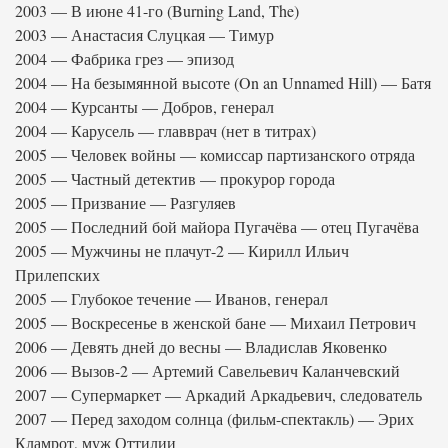
2003 — В июне 41-го (Burning Land, The)
2003 — Анастасия Слуцкая — Тимур
2004 — Фабрика грез — эпизод
2004 — На безымянной высоте (On an Unnamed Hill) — Батя
2004 — Курсанты — Добров, генерал
2004 — Карусель — главврач (нет в титрах)
2005 — Человек войны — комиссар партизанского отряда
2005 — Частный детектив — прокурор города
2005 — Призвание — Разгуляев
2005 — Последний бой майора Пугачёва — отец Пугачёва
2005 — Мужчины не плачут-2 — Кирилл Ильич
Прилепских
2005 — Глубокое течение — Иванов, генерал
2005 — Воскресенье в женской бане — Михаил Петрович
2006 — Девять дней до весны — Владислав Яковенко
2006 — Вызов-2 — Артемий Савельевич Каланчевский
2007 — Супермаркет — Аркадий Аркадьевич, следователь
2007 — Перед заходом солнца (фильм-спектакль) — Эрих
Кламрот, муж Оттилии