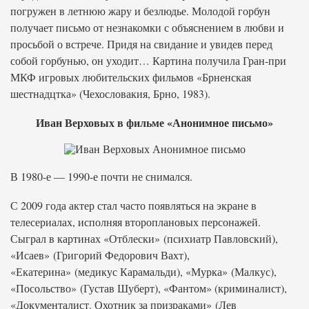
погружен в летнюю жару и безлюдье. Молодой горбун
получает письмо от незнакомки с объяснением в любви и
просьбой о встрече. Придя на свидание и увидев перед
собой горбунью, он уходит… Картина получила Гран-при
МКФ игровых любительских фильмов «Брненская
шестнадцтка» (Чехословакия, Брно, 1983).
Иван Верховых в фильме «Анонимное письмо»
В 1980-е — 1990-е почти не снимался.
С 2009 года актер стал часто появляться на экране в
телесериалах, исполняя второплановых персонажей.
Сыграл в картинах «Отблески» (психиатр Павловский),
«Исаев» (Григорий Федорович Вахт),
«Екатерина» (медикус Карамальди), «Мурка» (Малкус),
«Посольство» (Густав Шуберт), «Фантом» (криминалист),
«Документалист. Охотник за призраками» (Лев