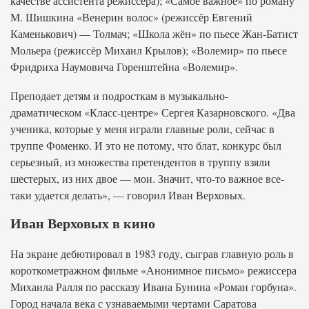
качестве ассистента режиссёра); «Самое важное» по роману
М. Шишкина «Венерин волос» (режиссёр Евгений
Каменькович) — Толмач; «Школа жён» по пьесе Жан-Батист
Мольера (режиссёр Михаил Крылов); «Волемир» по пьесе
Фридриха Наумовича Горенштейна «Волемир».
Преподает детям и подросткам в музыкально-
драматическом «Класс-центре» Сергея Казарновского. «Два
ученика, которые у меня играли главные роли, сейчас в
труппе Фоменко. И это не потому, что блат, конкурс был
серьезный, из множества претендентов в труппу взяли
шестерых, из них двое — мои. Значит, что-то важное все-
таки удается делать», — говорил Иван Верховых.
Иван Верховых в кино
На экране дебютировал в 1983 году, сыграв главную роль в
короткометражном фильме «Анонимное письмо» режиссера
Михаила Ралля по рассказу Ивана Бунина «Роман горбуна».
Город начала века с узнаваемыми чертами Саратова