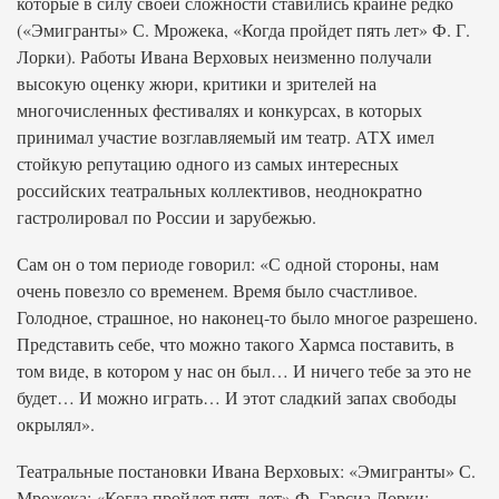
которые в силу своей сложности ставились крайне редко
(«Эмигранты» С. Мрожека, «Когда пройдет пять лет» Ф. Г.
Лорки). Работы Ивана Верховых неизменно получали
высокую оценку жюри, критики и зрителей на
многочисленных фестивалях и конкурсах, в которых
принимал участие возглавляемый им театр. АТХ имел
стойкую репутацию одного из самых интересных
российских театральных коллективов, неоднократно
гастролировал по России и зарубежью.
Сам он о том периоде говорил: «С одной стороны, нам
очень повезло со временем. Время было счастливое.
Голодное, страшное, но наконец-то было многое разрешено.
Представить себе, что можно такого Хармса поставить, в
том виде, в котором у нас он был… И ничего тебе за это не
будет… И можно играть… И этот сладкий запах свободы
окрылял».
Театральные постановки Ивана Верховых: «Эмигранты» С.
Мрожека; «Когда пройдет пять лет» Ф. Гарсиа Лорки;