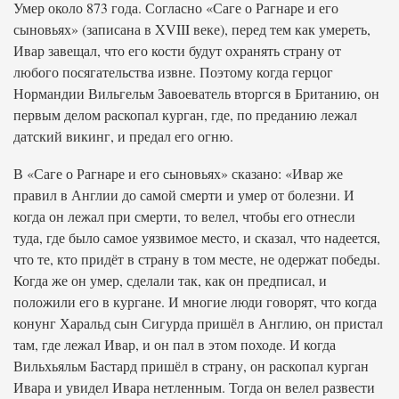
Умер около 873 года. Согласно «Саге о Рагнаре и его
сыновьях» (записана в XVIII веке), перед тем как умереть,
Ивар завещал, что его кости будут охранять страну от
любого посягательства извне. Поэтому когда герцог
Нормандии Вильгельм Завоеватель вторгся в Британию, он
первым делом раскопал курган, где, по преданию лежал
датский викинг, и предал его огню.
В «Саге о Рагнаре и его сыновьях» сказано: «Ивар же
правил в Англии до самой смерти и умер от болезни. И
когда он лежал при смерти, то велел, чтобы его отнесли
туда, где было самое уязвимое место, и сказал, что надеется,
что те, кто придёт в страну в том месте, не одержат победы.
Когда же он умер, сделали так, как он предписал, и
положили его в кургане. И многие люди говорят, что когда
конунг Харальд сын Сигурда пришёл в Англию, он пристал
там, где лежал Ивар, и он пал в этом походе. И когда
Вильхьяльм Бастард пришёл в страну, он раскопал курган
Ивара и увидел Ивара нетленным. Тогда он велел развести