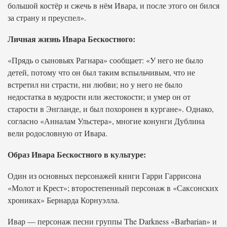
большой костёр и сжечь в нём Ивара, и после этого он бился
за страну и преуспел».
Личная жизнь Ивара Бескостного:
«Прядь о сыновьях Рагнара» сообщает: «У него не было
детей, потому что он был таким вспыльчивым, что не
встретил ни страсти, ни любви; но у него не было
недостатка в мудрости или жестокости; и умер он от
старости в Энгланде, и был похоронен в кургане». Однако,
согласно «Анналам Ульстера», многие конунги Дублина
вели родословную от Ивара.
Образ Ивара Бескостного в культуре:
Один из основных персонажей книги Гарри Гаррисона
«Молот и Крест»; второстепенный персонаж в «Саксонских
хрониках» Бернарда Корнуэлла.
Ивар — персонаж песни группы The Darkness «Barbarian» и