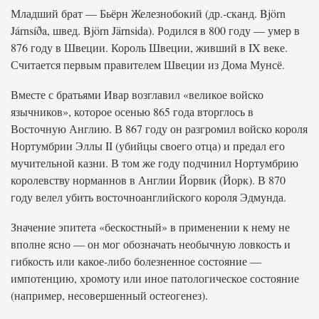
Младший брат — Бьёрн Железнобокий (др.-сканд. Björn
Járnsíða, швед. Björn Järnsida). Родился в 800 году — умер в
876 году в Швеции. Король Швеции, живший в IX веке.
Считается первым правителем Швеции из Дома Мунсё.
Вместе с братьями Ивар возглавил «великое войско
язычников», которое осенью 865 года вторглось в
Восточную Англию. В 867 году он разгромил войско короля
Нортумбрии Эллы II (убийцы своего отца) и предал его
мучительной казни. В том же году подчинил Нортумбрию
королевству норманнов в Англии Йорвик (Йорк). В 870
году велел убить восточноанглийского короля Эдмунда.
Значение эпитета «бескостный» в применении к нему не
вполне ясно — он мог обозначать необычную ловкость и
гибкость или какое-либо болезненное состояние —
импотенцию, хромоту или иное патологическое состояние
(например, несовершенный остеогенез).