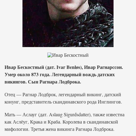
Ивар Бескостный (дат. Ivar Benløs), Ивар Рагнарссон.
Умер около 873 года. Легендарный вождь датских
викингов. Сын Рагнара Лодброка.
Отец — Рагнар Лодброк, легендарный викинг, датский
конунг, представитель скандинавского рода Инглингов.
Мать — Аслауг (дат. Aslaug Sigurdsdatter), также известна
как Аслёуг, Крака и Краба. Королева в скандинавской
мифологии. Третья жена викинга Рагнара Лодброка.