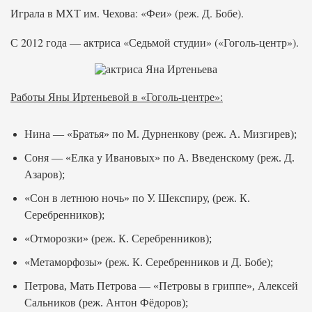
Играла в МХТ им. Чехова: «Феи» (реж. Д. Бобе).
С 2012 года — актриса «Седьмой студии» («Гоголь-центр»).
Работы Яны Иртеньевой в «Гоголь-центре»:
Нина — «Братья» по М. Дурненкову (реж. А. Мизгирев);
Соня — «Елка у Ивановых» по А. Введенскому (реж. Д.
Азаров);
«Сон в летнюю ночь» по У. Шекспиру, (реж. К.
Серебренников);
«Отморозки» (реж. К. Серебренников);
«Метаморфозы» (реж. К. Серебренников и Д. Бобе);
Петрова, Мать Петрова — «Петровы в гриппе», Алексей
Сальников (реж. Антон Фёдоров);