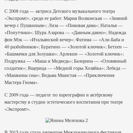
С 2008 года — актриса Детского музыкального театра
«Экспромт», среди ее работ: Мария Волконская — «Зимний
вечер с Пушкиным»; Лиза — «Пиковая дама»; Наталья —
«Попутчики»; Шура Азарова — «Давным-давно»; Надежда
фон Мэк — «Итальянский вечер»; Фатима — «Али-Баба и
40 разбойников»; Буратино — «Золотой ключик»; Бетхен —
«Башмачки для Золушки»; Арлекин — «Золотой ключик»;
Подружка — «Маша и Медведь»; Балерина — «Оловянный
солдатик»; Ящерица — «Медной горы Хозяйка»; Лебеда —
«Машкины сны»; Ведьма Мшистая — «Приключения
Мастера Гнома».
С 2009 года — педагог по хореографии и актёрскому
мастерству в студии эстетического воспитания при театре
«Экспромт».
В 2015 году стала лауреатом Международного фестиваля