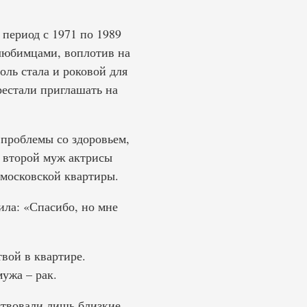
период с 1971 по 1989
 любимцами, воплотив на
оль стала и роковой для
рестали приглашать на
 проблемы со здоровьем,
р второй муж актрисы
 московской квартиры.
ила: «Спасибо, но мне
вой в квартире.
мужа – рак.
ствовали лишь близкие