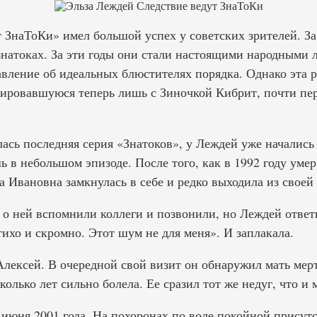
 ЗнаТоКи» имел большой успех у советских зрителей. За 
знатоках. За эти годы они стали настоящими народными
вление об идеальных блюстителях порядка. Однако эта р
иировавшуюся теперь лишь с Зиночкой Кибрит, почти пе
лась последняя серия «Знатоков», у Леждей уже начались
 в небольшом эпизоде. После того, как в 1992 году уме
 Ивановна замкнулась в себе и редко выходила из своей
 о ней вспомнили коллеги и позвонили, но Леждей ответ
тихо и скромно. Этот шум не для меня». И заплакала.
Алексей. В очередной свой визит он обнаружил мать мерт
олько лет сильно болела. Ее сразил тот же недуг, что и 
 июня 2001 года. На похоронах по воле покойной присут