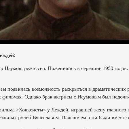
еждей:
Наумов, режиссер. Поженились в середине 1950 годов. 
ьзы появилась возможность раскрыться в драматических 
х фильмах. Однако брак актрисы с Наумовым был недолг
фильма «Хоккеисты» у Леждей, игравшей жену главного г
главных ролей Вячеславом Шалевичем, они были вместе о