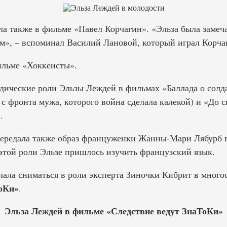
ла также в фильме «Павел Корчагин». «Эльза была замеч
», – вспоминал Василий Лановой, который играл Корча
фильме «Хоккеисты».
дические роли Эльзы Леждей в фильмах «Баллада о солд
 фронта мужа, которого война сделала калекой) и «До с
.
передала также образ француженки Жанны-Мари Лябурб 
 этой роли Эльзе пришлось изучить французский язык.
ачала сниматься в роли эксперта Зиночки Кибрит в мног
оКи»
.
Эльза Леждей в фильме «Следствие ведут ЗнаТоКи»