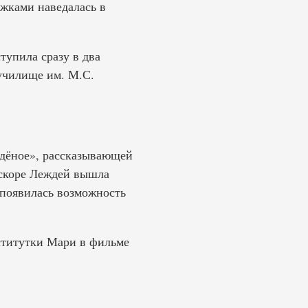
ужками наведалась в
тупила сразу в два
училище им. М.С.
удёное», рассказывающей
Вскоре Леждей вышла
 появилась возможность
ститутки Мари в фильме