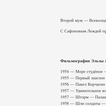
Второй муж — Всеволод 
С Сафоновым Леждей про
Фильмография Эльзы 
1954 — Море студёное 
1955 — Первый эшелон
1956 — Павел Корчагин
1957 — Удивительное в
1957 — Шторм — Палаш
1958 — Шли солдаты — О