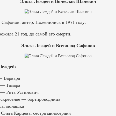
Эльза Леждей и Вячеслав Шалевич
Сафонов, актер. Поженились в 1971 году.
жила 21 год, до самой его смерти.
Эльза Леждей и Всеволод Сафонов
Леждей:
— Варвара
 — Тамара
 — Рита Устинович
оскресенье — бортпроводница
а, монашка
льга Карцева, сестра милосердия