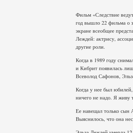
Фильм «Следствие ведут
год вышло 22 фильма о 
экране всеобщее предста
Леждей: актрису, ассоц
другие роли.
Когда в 1989 году снима
и Кибрит появилась лишь
Всеволод Сафонов, Эльза
Когда у нее был юбилей,
ничего не надо. Я живу 
Ее навещал только сын 
Выяснилось, что она неск
Эльза Леждей умерла 12