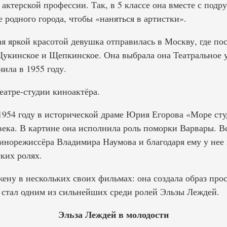
 актерской профессии. Так, в 5 классе она вместе с подр
 родного города, чтобы «наняться в артистки».
 яркой красотой девушка отправилась в Москву, где пос
укинское и Щепкинское. Она выбрала она Театральное 
ила в 1955 году.
Театре-студии киноактёра.
1954 году в исторической драме Юрия Егорова «Море ст
века. В картине она исполнила роль поморки Варвары. 
инорежиссёра Владимира Наумова и благодаря ему у нее
ких ролях.
ену в нескольких своих фильмах: она создала образ про
й стал одним из сильнейших среди ролей Эльзы Леждей.
Эльза Леждей в молодости