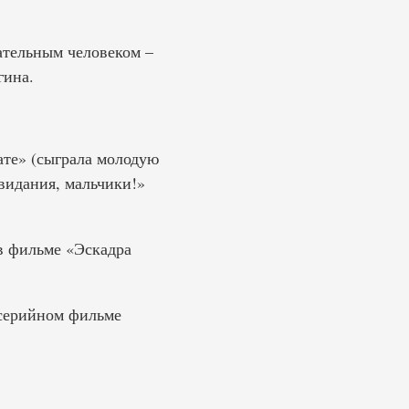
ательным человеком –
гина.
ате» (сыграла молодую
видания, мальчики!»
в фильме «Эскадра
осерийном фильме