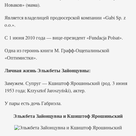
Новаков» (мама).
Является владелицей продюсерской компании «Gabi Sp. z
o.o.».
С 1 июня 2010 года — вице-президент «Fundacjа Polsat».
Одна из героинь книги М. Графф-Ощепалиньской
«Оптимистки».
Личная жизнь Эльжбеты Зайонцувны:
Замужем. Супруг — Кшиштоф Ярошиньский (род. 3 июня
1953 года; Krzysztof Jaroszyński), актер.
У пары есть дочь Габриэла.
Эльжбета Зайонцувна и Кшиштоф Ярошиньский