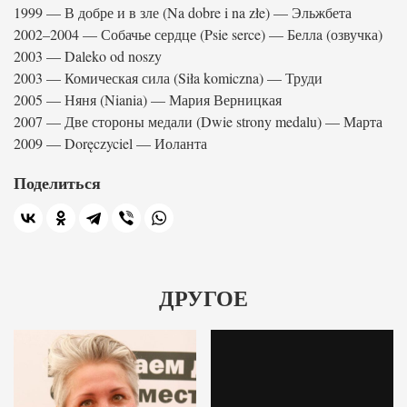
1999 — В добре и в зле (Na dobre i na złe) — Эльжбета
2002–2004 — Собачье сердце (Psie serce) — Беллa (озвучка)
2003 — Daleko od noszy
2003 — Комическая сила (Siła komiczna) — Труди
2005 — Няня (Niania) — Мария Верницкая
2007 — Две стороны медали (Dwie strony medalu) — Марта
2009 — Doręczyciel — Иоланта
Поделиться
ДРУГОЕ