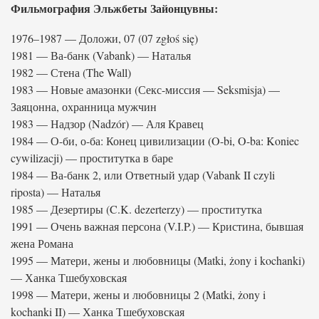
Фильмография Эльжбеты Зайонцувны:
1976–1987 — Доложи, 07 (07 zgłoś się)
1981 — Ва-банк (Vabank) — Наталья
1982 — Стена (The Wall)
1983 — Новые амазонки (Секс-миссия — Seksmisja) —
Заяцонна, охранница мужчин
1983 — Надзор (Nadzór) — Аля Кравец
1984 — О-би, о-ба: Конец цивилизации (O-bi, O-ba: Koniec
cywilizacji) — проститутка в баре
1984 — Ва-банк 2, или Ответный удар (Vabank II czyli
riposta) — Наталья
1985 — Дезертиры (C.K. dezerterzy) — проститутка
1991 — Очень важная персона (V.I.P.) — Кристина, бывшая
жена Романа
1995 — Матери, жены и любовницы (Matki, żony i kochanki)
— Ханка Тшебуховская
1998 — Матери, жены и любовницы 2 (Matki, żony i
kochanki II) — Ханка Тшебуховская