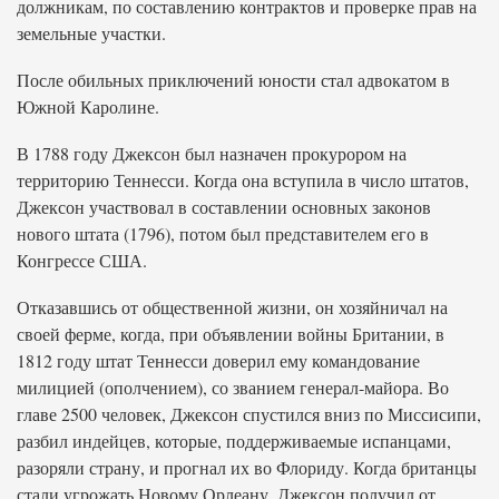
должникам, по составлению контрактов и проверке прав на
земельные участки.
После обильных приключений юности стал адвокатом в
Южной Каролине.
В 1788 году Джексон был назначен прокурором на
территорию Теннесси. Когда она вступила в число штатов,
Джексон участвовал в составлении основных законов
нового штата (1796), потом был представителем его в
Конгрессе США.
Отказавшись от общественной жизни, он хозяйничал на
своей ферме, когда, при объявлении войны Британии, в
1812 году штат Теннесси доверил ему командование
милицией (ополчением), со званием генерал-майора. Во
главе 2500 человек, Джексон спустился вниз по Миссисипи,
разбил индейцев, которые, поддерживаемые испанцами,
разоряли страну, и прогнал их во Флориду. Когда британцы
стали угрожать Новому Орлеану, Джексон получил от