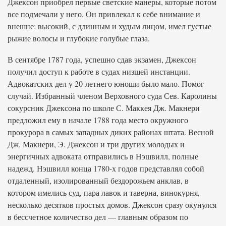
Джексон приобрел первые светские манеры, которые потом
все подмечали у него. Он привлекал к себе внимание и
внешне: высокий, с длинным и худым лицом, имел густые
рыжие волосы и глубокие голубые глаза.
В сентябре 1787 года, успешно сдав экзамен, Джексон
получил доступ к работе в судах низшей инстанции.
Адвокатских дел у 20-летнего юноши было мало. Помог
случай. Избранный членом Верховного суда Сев. Каролины
сокурсник Джексона по школе С. Маккея Дж. Макнери
предложил ему в начале 1788 года место окружного
прокурора в самых западных диких районах штата. Весной
Дж. Макнери, Э. Джексон и три других молодых и
энергичных адвоката отправились в Нэшвилл, полные
надежд. Нэшвилл конца 1780-х годов представлял собой
отдаленный, изолированный бездорожьем анклав, в
котором имелись суд, пара лавок и таверна, винокурня,
несколько десятков простых домов. Джексон сразу окунулся
в бессчетное количество дел — главным образом по