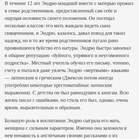
В течение 12 лет Эндрю-младший вместе с матерью прожил
в семье родственников, предоставленный сам себе и
ощущая неловкость своего положения. Он посещал
несколько классов: его мать жаждала видеть сына
священником, и Эндрю, казалось, давал повод для таких
надежд, но в то же время родственников пугало рано
проявившееся буйство его натуры. Эндрю быстро завоевал
в общине репутацию «буйного, упрямого и неугомонного
подростка». Местный учитель обучил его письму, чтению,
счету и пытался даже увлечь Эндрю «мертвыми» языками
— латинским и греческим (Джексон потом иногда
употреблял некоторые хрестоматийные латинские
выражения). С детства он был равнодушен к книгам. Всю
жизнь писал с ошибками, но стиль его был, однако, очень
ярким, выразительным и образным.
Большую роль в воспитании Эндрю сыграла его мать,
женщина с сильным характером. Именно она заложила в
нем ненависть к англичанам своими рассказами о их