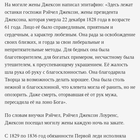
На могиле жены Джексон написал эпитафию: «Здесь лежат
останки госпожи Рэйчел Джексон, жены президента
Джексона, которая умерла 22 декабря 1828 года в возрасте
61 года. Лицо её было справедливым, приятным и
сердечным, а характер любезным. Она рада за освобождение
своих близких, и горда за свои либеральные и
непритязательные методы. Для бедных она была
благотворителем, для богатых примером, несчастному была
утешителем, к преуспевающему украшением. Её жалость
шла рука об руку с благосклонностью. Она благодарила
Творца за возможность делать хорошее. Она была столь
нежной и благосклонной, что клевета могла её ранить, но не
опозорить. Даже смерть, оторвавшая её от рук мужа,
пересадила её на лоно Бога».
По словам внучки Рэйчел, Рэйчел Джексон Лоуренс,
Джексон посещал могилу жены каждую ночь на закате.
С 1829 по 1836 год обязанности Первой леди исполняла