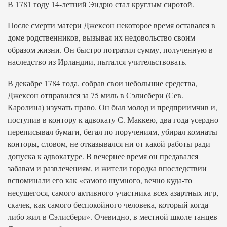
В 1781 году 14-летний Эндрю стал круглым сиротой.
После смерти матери Джексон некоторое время оставался в
доме родственников, вызывая их недовольство своим
образом жизни. Он быстро потратил сумму, полученную в
наследство из Ирландии, пытался учительствовать.
В декабре 1784 года, собрав свои небольшие средства,
Джексон отправился за 75 миль в Сэлисбери (Сев.
Каролина) изучать право. Он был молод и предприимчив и,
поступив в контору к адвокату С. Маккею, два года усердно
переписывал бумаги, бегал по поручениям, убирал комнаты
конторы, словом, не отказывался ни от какой работы ради
допуска к адвокатуре. В вечернее время он предавался
забавам и развлечениям, и жители городка впоследствии
вспоминали его как «самого шумного, вечно куда-то
несущегося, самого активного участника всех азартных игр,
скачек, как самого беспокойного человека, который когда-
либо жил в Сэлисбери». Очевидно, в местной школе танцев