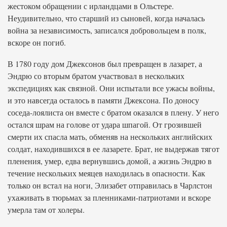
жестоком обращении с ирландцами в Ольстере.
Неудивительно, что старший из сыновей, когда началась
война за независимость, записался добровольцем в полк,
вскоре он погиб.
В 1780 году дом Джексонов был превращен в лазарет, а
Эндрю со вторым братом участвовал в нескольких
экспедициях как связной. Они испытали все ужасы войны,
и это навсегда осталось в памяти Джексона. По доносу
соседа-лоялиста он вместе с братом оказался в плену. У него
остался шрам на голове от удара шпагой. От грозившей
смерти их спасла мать, обменяв на нескольких английских
солдат, находившихся в ее лазарете. Брат, не выдержав тягот
пленения, умер, едва вернувшись домой, а жизнь Эндрю в
течение нескольких меяцев находилась в опасности. Как
только он встал на ноги, Элизабет отправилась в Чарлстон
ухаживать в тюрьмах за пленниками-патриотами и вскоре
умерла там от холеры.