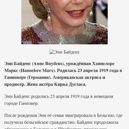
Энн Байденс (Anne Buydens), урождённая Хaннeлoрe
Maркс (Hannelore Marx). Родилась 23 апреля 1919 года в
Ганновере (Германия). Американская актриса и
продюсер. Жена актёра Кирка Дугласа.
Энн Байденс родилась 23 апреля 1919 года в немецком
городе Ганновер.
После рождения Энн её семья эмигрировала в Бельгию, где
получила бельгийское гражданство. Байденс продолжила
образование в Бельгии и в Швейцарии, прежде чем