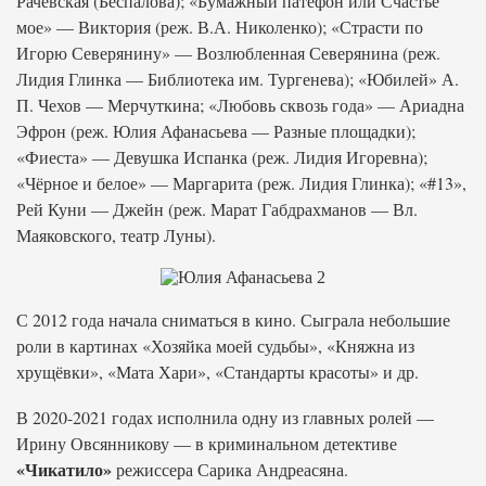
Рачевская (Беспалова); «Бумажный патефон или Счастье
мое» — Виктория (реж. В.А. Николенко); «Страсти по
Игорю Северянину» — Возлюбленная Северянина (реж.
Лидия Глинка — Библиотека им. Тургенева); «Юбилей» А.
П. Чехов — Мерчуткина; «Любовь сквозь года» — Ариадна
Эфрон (реж. Юлия Афанасьева — Разные площадки);
«Фиеста» — Девушка Испанка (реж. Лидия Игоревна);
«Чёрное и белое» — Маргарита (реж. Лидия Глинка); «#13»,
Рей Куни — Джейн (реж. Марат Габдрахманов — Вл.
Маяковского, театр Луны).
С 2012 года начала сниматься в кино. Сыграла небольшие
роли в картинах «Хозяйка моей судьбы», «Княжна из
хрущёвки», «Мата Хари», «Стандарты красоты» и др.
В 2020-2021 годах исполнила одну из главных ролей —
Ирину Овсянникову — в криминальном детективе
«Чикатило»
режиссера Сарика Андреасяна.