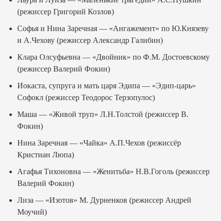
(режиссер Григорий Козлов)
Софья и Нина Заречная — «Ангажемент» по Ю.Князеву
и А.Чехову (режиссер Александр Галибин)
Клара Олсуфьевна — «Двойник» по Ф.М. Достоевскому
(режиссер Валерий Фокин)
Иокаста, супруга и мать царя Эдипа — «Эдип-царь»
Софокл (режиссер Теодорос Терзопулос)
Маша — «Живой труп» Л.Н.Толстой (режиссер В.
Фокин)
Нина Заречная — «Чайка» А.П.Чехов (режиссёр
Кристиан Люпа)
Агафья Тихоновна — «Женитьба» Н.В.Гоголь (режиссер
Валерий Фокин)
Лиза — «Изотов» М. Дурненков (режиссер Андрей
Моучий)