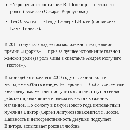
«Укрощение строптивой» В. Шекспир — несколько
ролей (режиссёр Оскарас Коршуновас)
Теа Эльвстед — «Гедда Габлер» Г.Ибсен (постановка
Камы Гинкаса).
В 2011 году стала лауреатом молодёжной театральной
премии «Прорыв» — приз за лучшее исполнение главной
женской роли (за роль Лизы в спектакле Андрея Могучего
«Изотов»).
В кино дебютировала в 2003 году с главной роли в
«Убить вечер»
мелодраме
. Ее героиня — Люба, совсем еще
юная девушка, мечтает поступить в литинститут, а сейчас
работает продавщицей в одном из местных салонов-
магазинов. По сюжету в канун Нового года импозантный
мужчина Виктор (Сергей Жигунов) знакомится с Любой.
Наивность и непосредственность девушки подкупает
Виктора, вспыхивает роковая любовь.