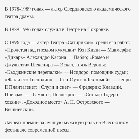
В 1978-1989 годах — актер Свердловского академического
театра драмы.
В 1989-1996 годах служил в Театре на Покровке.
С 1996 года — актер Театра «Сатирикон», среди его работ:
«Пролетая над гнездом кукушки» Кен Киззи — Макмерфи;
«Дикарь» Алехандро Касона — Пабло; «Ромео и
Джульетта» Шекспира — Эскал, князь Вероны;
«Кьоджинские перепалки» — Исидоро, помощник судьи;
«Жак и его Господин» — Сен-Оуэн; «Лев зимой» — Генри
II Плантагенет; «Слуги и снег» — Фредерик; Клавдий,
Призрак — «Гамлет»; Пеллегрин — «Синьор Тодеро
хозяин»; «Доходное место» А. Н. Островского —
Вышневский.
Лауреат премии за лучшую мужскую роль на Всесоюзном
фестивале современной пьесы.